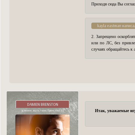
Приходя сюда Вы согла
kayla eastman написал
2. Запрещено оскорблят
или по ЛС, без привле
случаях обращайтесь к 
DAMIEN BRENSTON
дэмиен, мать твою, бренстон! (с)
Итак, уважаемые иг