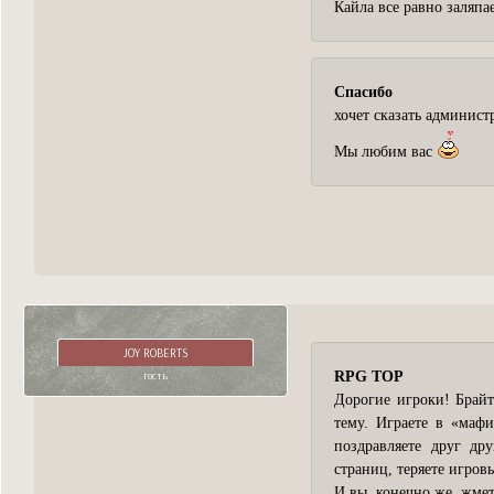
Кайла все равно заляпа
Спасибо
хочет сказать администр
Мы любим вас
JOY ROBERTS
гость
RPG TOP
Дорогие игроки! Брай
тему. Играете в «маф
поздравляете друг др
страниц, теряете игро
И вы, конечно же, жме