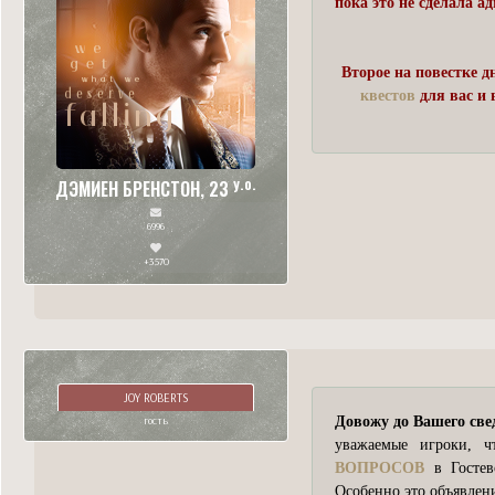
пока это не сделала 
Второе на повестке д
квестов
для вас и 
y.o.
ДЭМИЕН БРЕНСТОН, 23
6996
+3570
JOY ROBERTS
гость
Довожу до Вашего све
уважаемые игроки, 
ВОПРОСОВ
в Гостев
Особенно это объявлен