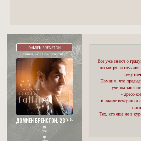
DAMIEN BRENSTON
дэмиен, мать твою, бренстон! (с)
Все уже знают о гряду
несмотря на случивш
тему
ноч
Помним, что предыду
учетом заплан
- дресс-ко
- в начале вечеринки 
посл
Тех, кто еще не в ку
y.o.
ДЭМИЕН БРЕНСТОН, 23
6996