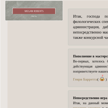
MEGAN ROBERTS
Итак, господа по
гость
филологических спец
администрация, да
непосредственно мас
также конкурсной ча
Пополнение в мастерс
Во-первых, хотелось 
действующая админи
поприветствуете наших
Генри Барретта
(
)
Непосредственно игра
Итак, на данный моме