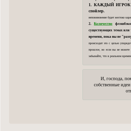
1. КАЖДЫЙ ИГРОК о
спойлер.
неповиновение будет жестоко кар
2.
Количество
флэшбэко
существующих темах или т
времени, пока вы не "разг
происходит это с целью упорядо
прошлое, но если вы не можете о
забывайте, что в реальном времен
И, господа, по
собственные идеи 
от