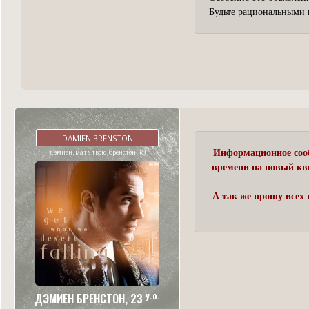
Будьте рациональными 
DAMIEN BRENSTON
дэмиен, мать твою, бренстон! (с)
Информационное сооб
времени на новый кв
А так же прошу всех 
y.o.
ДЭМИЕН БРЕНСТОН, 23