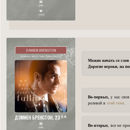
6996
+3570
DAMIEN BRENSTON
дэмиен, мать твою, бренстон! (с)
Можно начать со слов 
Дорогие игроки, на по
Во-первых,
у нас своя 
ролевой в
этой теме
.
y.o.
ДЭМИЕН БРЕНСТОН, 23
Во-вторых
, все не пр
6996