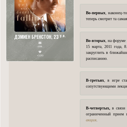
Во-первых
, наконец-т
теперь смотрит та сама
y.o.
ДЭМИЕН БРЕНСТОН, 23
Во-вторых
, на форуме
15 марта, 2011 года, 
6996
закруглить в ближайши
+3570
расписанию.
В-третьих
, в игре ст
сопутствующими лекция
В-четвертых,
в связи 
ограниченный прием п
акция
.