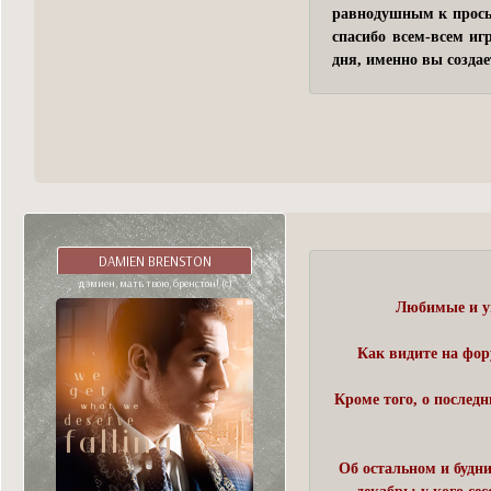
равнодушным к просьб
спасибо всем-всем иг
дня, именно вы создае
DAMIEN BRENSTON
дэмиен, мать твою, бренстон! (с)
Любимые и ув
Как видите на фор
Кроме того, о послед
Об остальном и будн