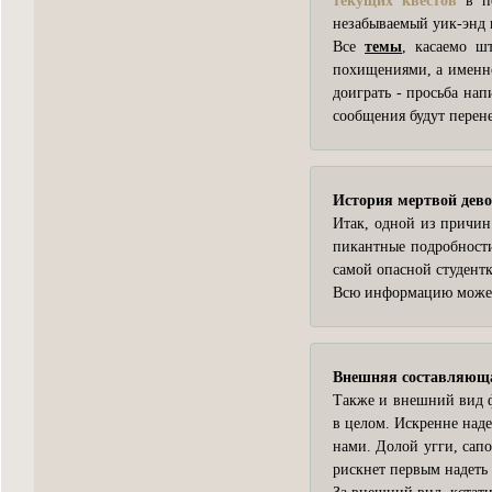
текущих квестов
в по
незабываемый уик-энд 
Все
темы
, касаемо 
похищениями, а имен
доиграть - просьба нап
сообщения будут перене
История мертвой дев
Итак, одной из причин 
пикантные подробности
самой опасной студент
Всю информацию может
Внешняя составляющ
Также и внешний вид ф
в целом. Искренне наде
нами. Долой угги, сапо
рискнет первым надеть 