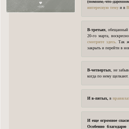
(помним, что даренном
+3570
интересную тему
и в
B
В-третьих
, обещанный 
20-го марта, воскрес
смотрите здесь
. Так 
закрыть и перейти в но
В-четвертых
, не забы
когда по нему щелкают.
И в-пятых,
в
правила
И еще огромное спаси
Особенно благодарю 