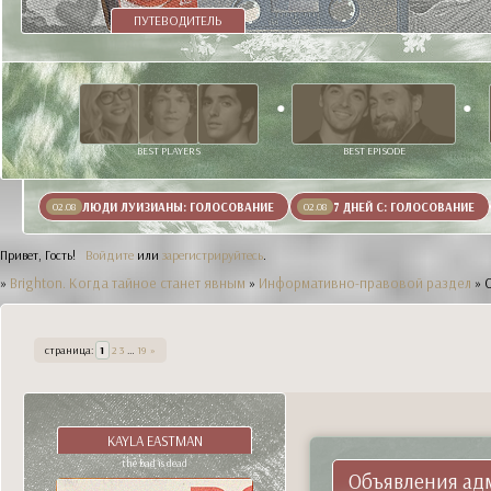
ПУТЕВОДИТЕЛЬ
BEST PLAYERS
BEST EPISODE
ЛЮДИ ЛУИЗИАНЫ: ГОЛОСОВАНИЕ
7 ДНЕЙ С: ГОЛОСОВАНИЕ
02.08
02.08
Привет, Гость!
Войдите
или
зарегистрируйтесь
.
»
Brighton. Когда тайное станет явным
»
Информативно-правовой раздел
»
страница:
1
2
3
…
19
»
KAYLA EASTMAN
the bad is dead
Объявления ад