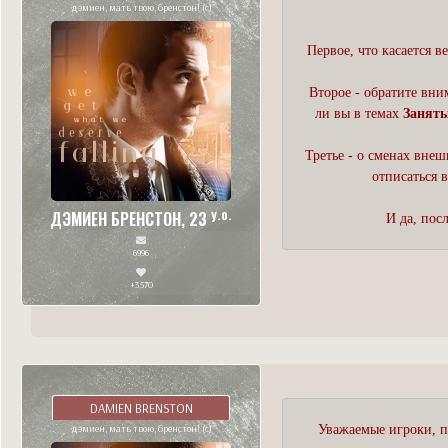
дэмиен, мать твою, бренстон! (с)
Первое, что касается 
Второе - обратите вни
ли вы в темах
Занят
Третье - о сменах вне
отписаться 
y.o.
ДЭМИЕН БРЕНСТОН, 23
И да, пос
6996
+3570
DAMIEN BRENSTON
дэмиен, мать твою, бренстон! (с)
Уважаемые игроки, 