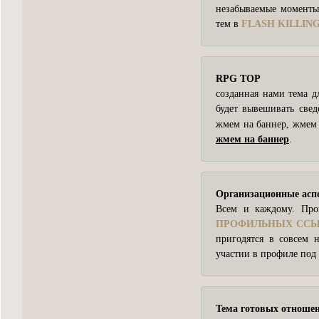
незабываемые моменты
тем в
FLASH KILLIN
RPG TOP
созданная нами тема д
будет вывешивать све
жмем на баннер,
жмем 
жмем на баннер
.
Организационные асп
Всем и каждому. Про
ПРОФИЛЬНЫХ СС
пригодятся в совсем н
участии в профиле под
Тема готовых отноше