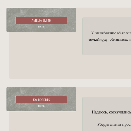
AMELIA SMITH
гость
У нас небольшое обьявлени
тяжкий труд - обмани всех и
JOY ROBERTS
гость
Надеюсь, соскучились
Убедительная про