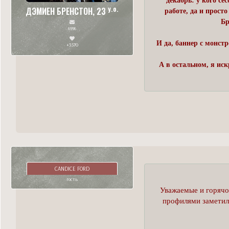
декабрь: у кого се
y.o.
ДЭМИЕН БРЕНСТОН, 23
работе, да и прост
Бр
6996
И да, баннер с монст
+3570
А в остальном, я ис
CANDICE FORD
гость
Уважаемые и горячо
профилями заметила