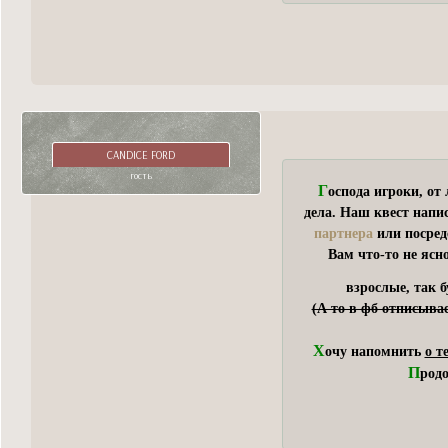
CANDICE FORD
гость
Г
оспода игроки, от
дела. Наш квест напи
партнера
или посред
Вам что-то не ясно
взрослые, так 
(А то в фб отписыва
Х
очу напомнить
о т
П
род