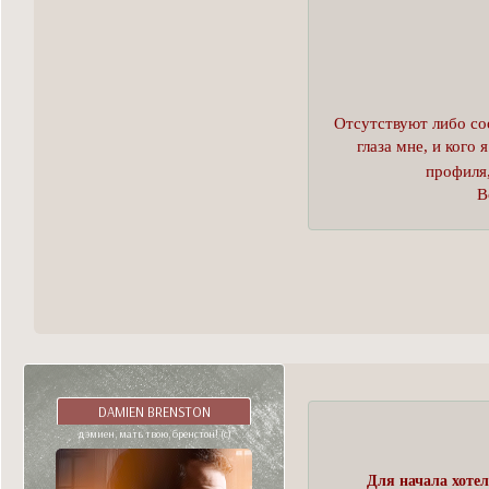
Отсутствуют либо соо
глаза мне, и кого
профиля,
В
DAMIEN BRENSTON
дэмиен, мать твою, бренстон! (с)
Для начала хоте