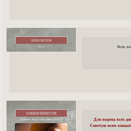
AIDEN WESTON
гость
Всем, вс
DAMIEN BRENSTON
дэмиен, мать твою, бренстон! (с)
Для ведома всех до
Советую всем ознаком