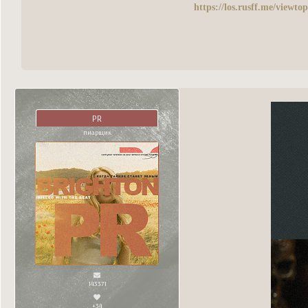
https://los.rusff.me/viewt
PR
пиарщик
143371
+34