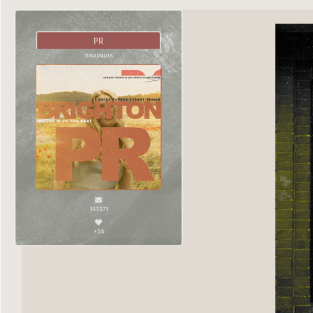
PR
пиарщик
143371
+34