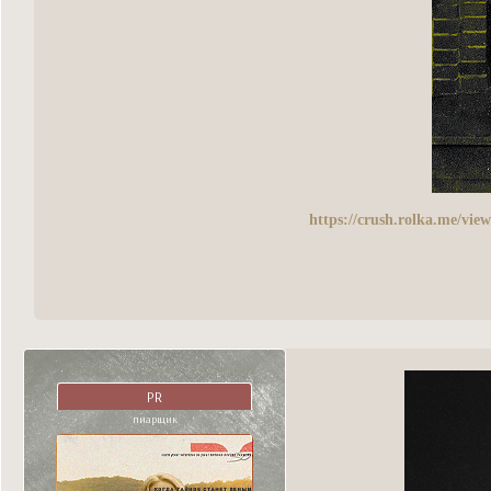
https://crush.rolka.me/vi
PR
пиарщик