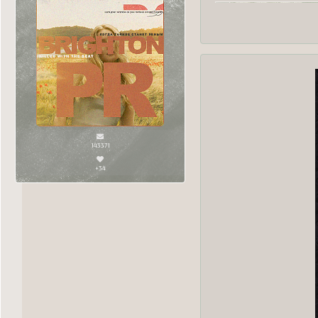
143371
+34