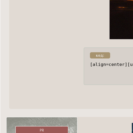
код:
[align=center][u
PR