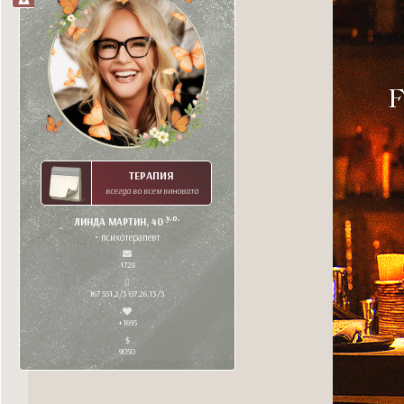
ТЕРАПИЯ
всегда во всем виновата
y.o.
ЛИНДА МАРТИН, 40
• психотерапевт
1728
167 551,2/3 07.26,13/3
+1695
9050