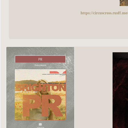
https://circuscross.rusff.
PR
пиарщик
143371