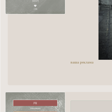
143371
+34
ваша реклама
PR
пиарщик