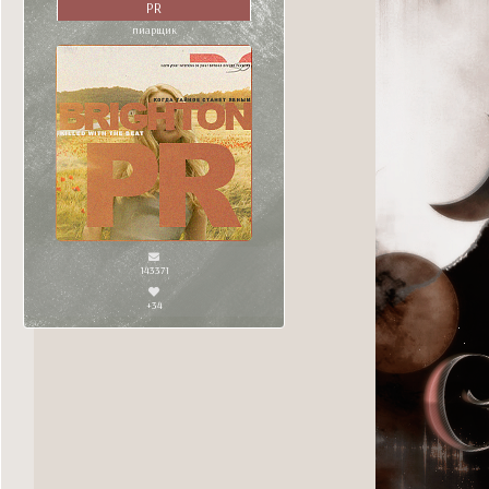
PR
пиарщик
143371
+34