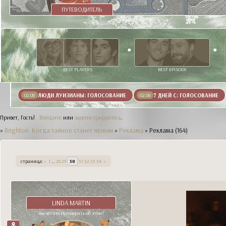
ПУТЕВОДИТЕЛЬ
BEST PLAYERS
BEST EPISODE
ЛЮДИ ЛУИЗИАНЫ: ГОЛОСОВАНИЕ
7 ДНЕЙ С: ГОЛОСОВАНИЕ
02.08
02.08
Привет, Гость!
Войдите
или
зарегистрируйтесь
.
»
Brighton. Когда тайное станет явным
»
Реклама
»
Реклама (164)
страница:
«
1
…
28
29
30
31
32
33
34
»
LINDA MARTIN
вы хотите поговорить об этом?