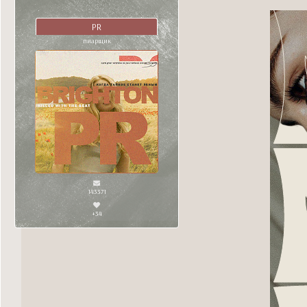
PR
пиарщик
143371
+34