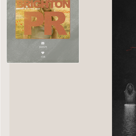
143371
+34