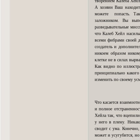
творением Калеба Хейл
А хозяин Ваш находит
можете попасть. Так
заложником. Вы выпо
разведывательные мисс
что Калеб Хейл насиль
всеми фибрами своей д
создатель и дополните
никоем образом ником
клетке не в силах вырва
Как видно по иллюстр
принципиально какого 
изменить по своему усм
Что касается взаимоот
и полное отстраненнос
Хейла так, что вцепили
у него в плену. Никак
сводит с ума. Конечно
может и усугубится, но