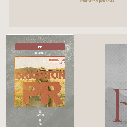
Взаимная реклама
PR
пиарщик
143371
+34