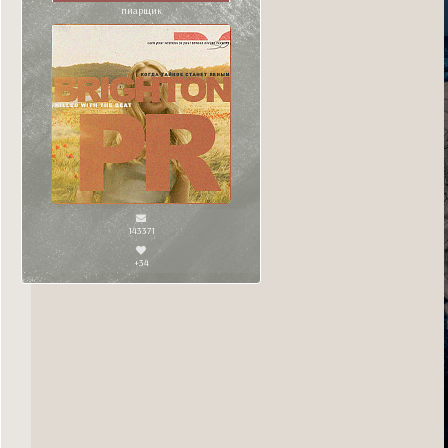
пиарщик
143371
+34