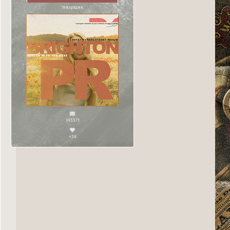
пиарщик
143371
+34