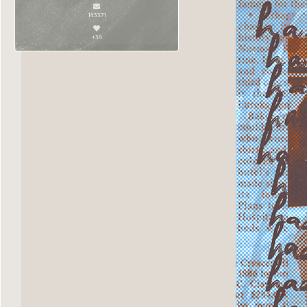
143371
+34