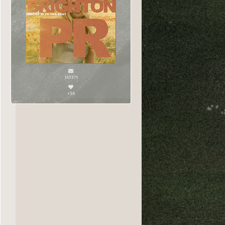
143371
+34