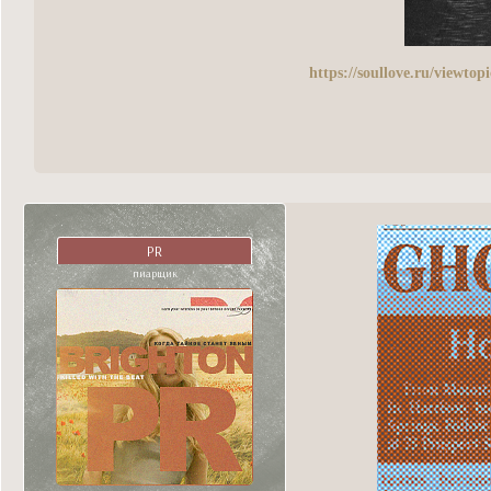
https://soullove.ru/viewt
PR
пиарщик