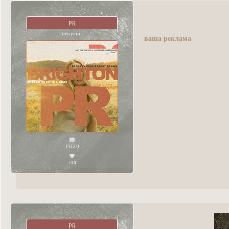
PR
пиарщик
ваша реклама
143371
+34
PR