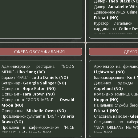
Дилер
-
Theo Black (N
Музыкант
-
Alasdair Kelly (NO)
"MERYEM"
-
Eda Akay (
Дилер
-
Annabelle Wil
Музыкант, участник группы "Hold The
Совладелец строител
Доверенное лицо Celine
Silens"
-
Benjamin Powell (NO)
Laercom
-
Roy Evans (N
Eckhart (NO)
Директор представительства лейбла
Основательница ювел
Куратор легальной и
"EPIC RECORDS"
-
Hank Torrance (NO)
"LUNARE"
-
Elsie Pratt 
кардиналов
-
Celine De
Менеджер A&R "EPIC RECORDS"
-
Финансовый директор к
Лидер направления р
Deirdre Banks (NO)
"MAR DE BARGAS"
-
DEVIL"
-
Nicholas Tyler
Менеджер A&R "EPIC RECORDS"
-
(NO)
Лидер направления тор
Marcus Berry (NO)
CEO инвестиционн
"LUCKY DEVIL"
-
Sean W
СФЕРА ОБСЛУЖИВАНИЯ
ДРУГО
Менеджер A&R "EPIC RECORDS"
-
Simon
"BLACKROCK INC."
-
Помощник лидера напра
Crawford (NO)
(NO)
"LUCKY DEVIL"
-
Asper T
Продюсер "EPIC RECORDS"
-
Deirdre
Администратор ресторана "GOD'S
Архитектор на фриланс
Угонщица
-
Victoria Br
Banks (NO)
MENU"
-
Jiho Sung (BC)
Lightwood (NO)
Продюсер
-
Christian Python (NO)
Бармен "4FALL"
-
Lotta Daniels (NO)
Бальзамировщик
-
Kurt 
Ветеринар
-
Georgia Salinger (NO)
Дизайнер одежды
Официант
-
Hope Eaton (NO)
Copeland (NO)
Официант
-
Tara Brown (NO)
Командир эсминца С
Официант в "GOD'S MENU"
-
Oswald
Hopper (NO)
Moon (NO)
Начальник службы безо
Официантка
-
Michelle Owen (NO)
Eckhart (NO)
Продавец-консультант в "DIG"
-
Valeria
Спасатель на воде
-
Gle
Bravo (NO)
Специалист по кибер
Продавец в кафе-мороженом "N.ICE
"NEW ORLEANS NETW
CREAM"
-
Jude Maple (NO)
Nam (NO)