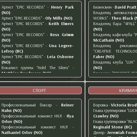
Lucia Dallier (NO)
Модель
-
Nikki Davis (
Учитель литературы в школе
-
Toby
Артист "EPIC RECORDS"
-
Henry Park
Бизнесмен
-
David Pratt
Певица в театре "Г.БО
Astor (NO)
(NO)
Владелец автомастер
Bravo (NO)
Учитель физики
-
Archie King (NO)
Артист "EPIC RECORDS"
-
Oly Mills (NO)
WORKS"
-
Theo Black (
Помощник режиссера
-
J
Школьник
-
Andre Turner (NO)
Артист "EPIC RECORDS"
-
Keith Elmers
Владелец бара "4FALL"
Поэт
-
Percival de Bauf
Член попечительского совета Брайтона
-
(NO)
(NO)
Режиссёр
-
Allen Hemin
David Pratt (BC)
Артист "EPIC RECORDS"
-
Rexx Grimm
Владелец кафе-клуба "
Сценарист
-
Sarah Lamb
(NO)
McCathain (NO)
Художественный руково
Артист "EPIC RECORDS"
-
Una Legere-
Владелец рекламн
Will Lefroy (NO)
Lefroy (BC)
"CREATIVE TECHNOLO
Художница
-
Gwen Mos
Артист "EPIC RECORDS"
-
Leia Osborne
Faber (NO)
Хореограф-постановщик
(NO)
Владелец клуба "LUX"
LaFrate (NO)
Вокалист группы "Hold The Silens"
-
(NO)
Matthias Boudreaux (NO)
Владелец "PARADISE RE
Вокалистка группы Hold the Silence
-
-
Reginald Stone (BC)
Leia Osborne (NO)
Владелец "LEVELS P
Группа "THE TRIBUTES" - лидер группы
-
NIGHTCLUB"
-
Eric Rutb
СПОРТ
КРИМИН
Amir Rawadi (NO)
Владелец сети рест
Группа "THE TRIBUTES" - участник группы
MENU"
-
Alistair Yang 
Профессиональный боксер
-
Reiner
Воровка
-
Victoria Brod
-
Joel Alvarez (NO)
Генеральный директо
Hahn (NO)
Глава группировки "LUCK
Группа "THE TRIBUTES" - участник группы
кампании "TURNER CO
Профессиональный хоккеист НХЛ
-
Ilya
Crawley (NO)
-
Thomas Fletcher (NO)
Conchur O’Donnell (N
Orlov (NO)
Глава группировки "BL
Музыкант
-
Christian Python (NO)
Менеджер по развитию 
Профессиональный хоккеист НХЛ
-
Reginald Stone (BC)
Музыкант
-
Eren Matsson-Hopper
Calvo (NO)
Nathaniel Orlov (NO)
Дилер
-
Jeremiah Forma
(NO)
Совладелица цветоч