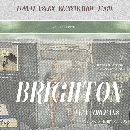
активные темы
AMS:
DAVID
,
HENRY
,
MARCUS