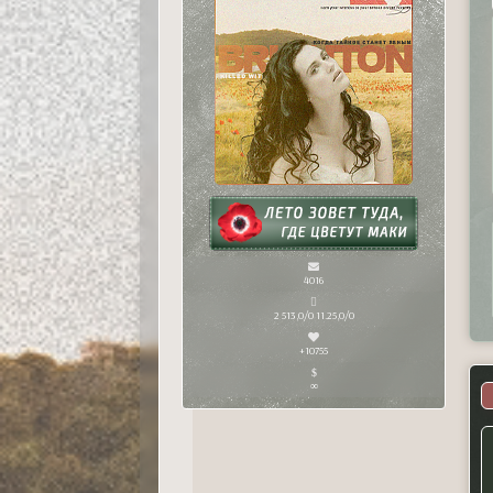
4016
2 513,0/0 11.25,0/0
+10755
∞