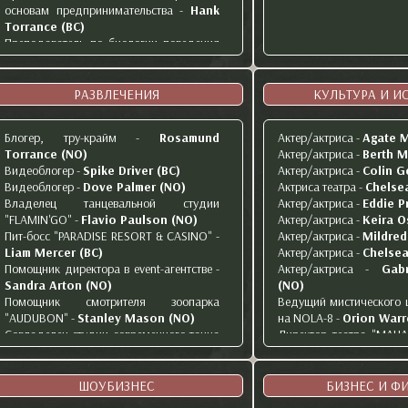
основам предпринимательства
-
Hank
Torrance (ВС)
Преподаватель по биологии поведения
человека (курс)
-
Oliver Law (ВС)
Преподаватель по синтаксису и
семантике английского языка
-
Chad
РАЗВЛЕЧЕНИЯ
КУЛЬТУРА И И
Jackowski (ВС)
Преподаватель политологии
-
Celine
Блогер, тру-крайм
-
Rosamund
Актер/актриса
-
Agate 
Devereux (BC)
Torrance (NO)
Актер/актриса
-
Berth M
Студент
-
Imagine Fox (NO)
Видеоблогер
-
Spike Driver (BC)
Актер/актриса
-
Colin G
Студент
-
Philipp Austin (NO)
Видеоблогер
-
Dove Palmer (NO)
Актриса театра
-
Chelsea
Студент
-
Alicia Breeland (NO)
Владелец танцевальной студии
Актер/актриса
-
Eddie P
Студент
-
Ellie Foster (BC)
"FLAMIN'GO"
-
Flavio Paulson (NO)
Актер/актриса
-
Keira O
Студент
-
Jeremiah Forman (BC)
Пит-босс "PARADISE RESORT & CASINO"
-
Актер/актриса
-
Mildred
Студент
-
Rav Levine (BC)
Liam Mercer (BC)
Актер/актриса
-
Chelsea
Студент
-
Liam Mercer (BC)
Помощник директора в event-агентстве
-
Актер/актриса
-
Gabr
Студент
-
Samantha Moore (BC)
Sandra Arton (NO)
(NO)
Студент
-
Hope Eaton (BC)
Помощник смотрителя зоопарка
Ведущий мистического 
Студент
-
Eda Akay (BC)
"AUDUBON"
-
Stanley Mason (NO)
на NOLA-8
-
Orion Warr
Студент
-
Una Legere-Lefroy (BC)
Совладелец студии современного танца
Директор театра "MAH
Студент
-
Aurora Nottingham (BC)
-
Elsa LaFrate (NO)
Hugo Yorke (NO)
Студент
-
Kim Shepherd (BC)
Танцовщица в стриптиз-клубе
-
Менеджер
-
Amanda Ch
Студент
-
Giles Maple (BC)
Annabelle Wilson (NO)
Модель
-
Dove Palmer 
ШОУБИЗНЕС
БИЗНЕС И Ф
Студент
-
Sebastian Moro (NO)
Event-менеджер в "WONDERLAND"
-
Модель
-
Piper Brande
Студент
-
Noa Fox (BC)