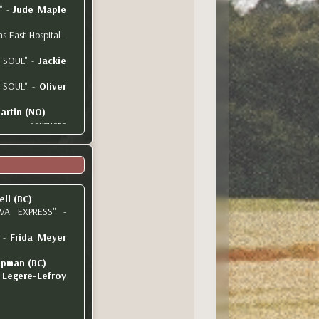
"
-
Jude Maple
 East Hospital
-
 SOUL"
-
Jackie
T SOUL"
-
Oliver
artin (NO)
 элитного
нтра
-
Celine
 "YEP"
-
Angel
ell (BC)
VA EXPRESS"
-
-
Frida Meyer
pman (BC)
Legere-Lefroy