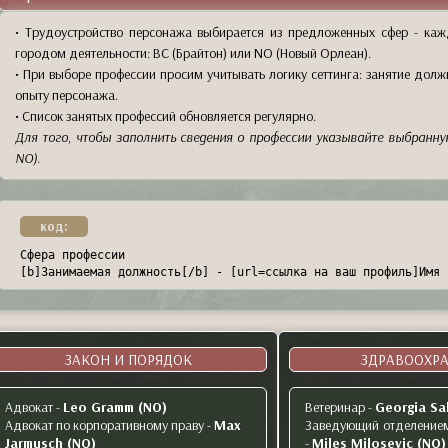
• Трудоустройство персонажа выбирается из предложенных сфер - каж
городом деятельности: BC (Брайтон) или NO (Новый Орлеан).
• При выборе профессии просим учитывать логику сеттинга: занятие долж
опыту персонажа.
• Список занятых профессий обновляется регулярно.
Для того, чтобы заполнить сведения о профессии указывайте выбранну
NO).
код:
Сфера профессии

[b]Занимаемая должность[/b] - [url=ссылка на ваш профиль]Имя 
ЗАКОН И ПОРЯДОК
ЗДРАВООХР
Адвокат
-
Leo Gramm (NO)
Ветеринар
-
Georgia Sa
Адвокат по корпоративному праву
-
Max
Заведующий отделением
Jarmusch (NO)
-
Miles Milosevic (NO)