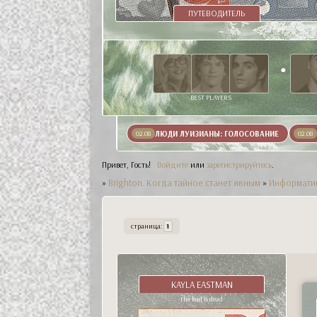
ПУТЕВОДИТЕЛЬ
BEST PLAYERS
ЛЮДИ ЛУИЗИАНЫ: ГОЛОСОВАНИЕ
02.08
02.08
Привет, Гость!
Войдите
или
зарегистрируйтесь
.
»
Brighton. Когда тайное станет явным
»
Информати
страница:
1
KAYLA EASTMAN
the bad is dead