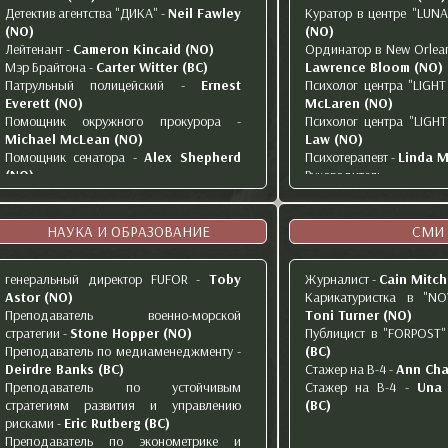
Детектив агентства "ДИКА"
-
Neil Fawley
Куратор в центре "LUNA
(NO)
(NO)
Лейтенант
-
Cameron Kincaid (NO)
Ординатор в New Orleans
Мэр Брайтона
-
Carter Witter (BC)
Lawrence Bloom (NO)
Патрульный полицейский
-
Ernest
Психолог центра "LIGHT
Everett (NO)
McLaren (NO)
Помощник окружного прокурора
-
Психолог центра "LIGH
Michael McLean (NO)
Law (NO)
Помощник сенатора
-
Alex Shepherd
Психотерапевт
-
Linda M
(NO)
Руководитель
Пресс-секретарь в мэрии
-
Kai Weston
реабилитационного це
(BC)
Devereux (NO)
Сенатор штата Луизиана
-
Tam Rockwell
Социальный работник в
НАУКА И ОБРАЗОВАНИЕ
СМИ
(NO)
Rabasa (NO)
генеральный директор FUFOR
-
Toby
Журналист
-
Cain Mitch
Astor (NO)
Карикатуристка в "NO
Преподаватель военно-морской
Toni Turner (NO)
стратегии
-
Stone Hopper (NO)
Публицист в "FORPOST"
Преподаватель по медиаменеджменту
-
(BC)
Deirdre Banks (ВС)
Стажер на B-4
-
Ann Cha
Преподаватель по устойчивым
Стажер на B-4
-
Una 
стратегиям развития и управлению
(BC)
рисками
-
Eric Rutberg (ВС)
Преподаватель по эконометрике и