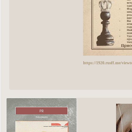
https://1920.rusff.me/vie
PR
пиарщик