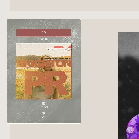
PR
пиарщик
143407
+34