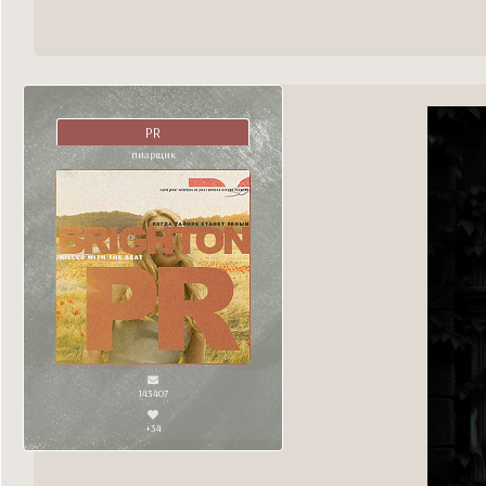
PR
пиарщик
143407
+34