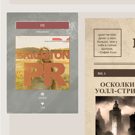
PR
пиарщик
143407
+34