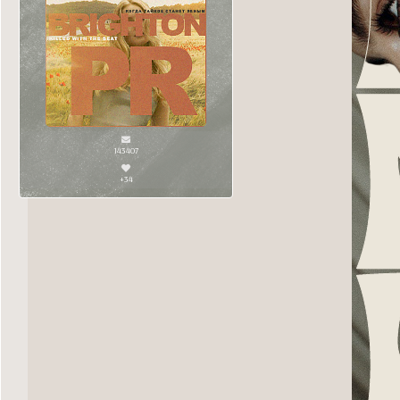
143407
+34