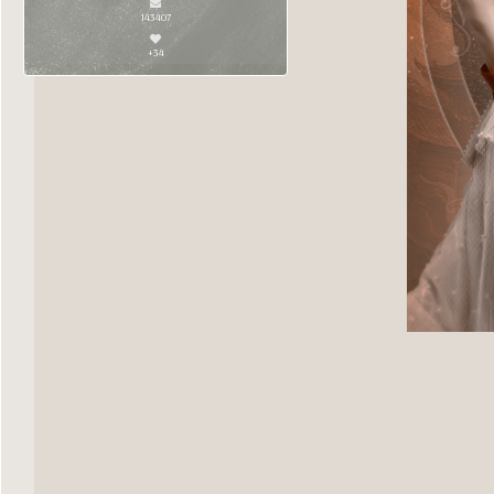
143407
+34