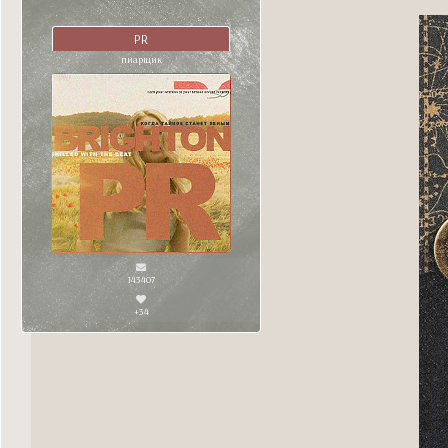
PR
пиарщик
143407
+34