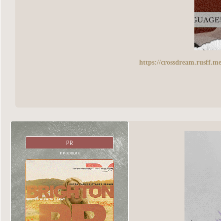
https://crossdream.rusff.
PR
пиарщик