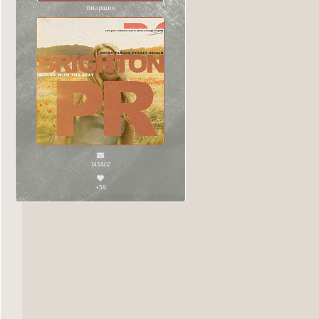
пиарщик
143407
+34