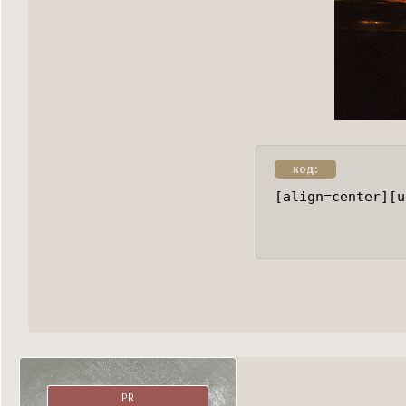
код:
[align=center][u
PR