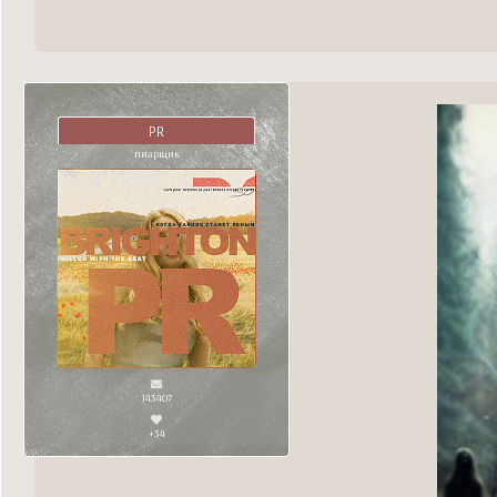
PR
пиарщик
143407
+34