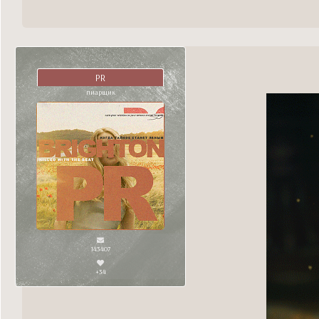
PR
пиарщик
143407
+34