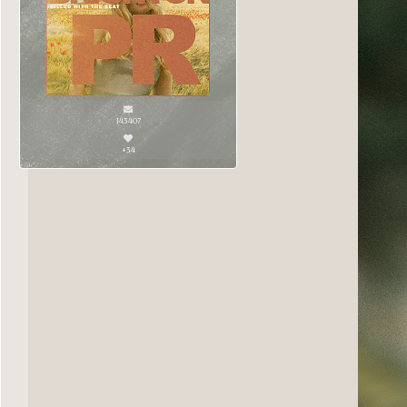
143407
+34