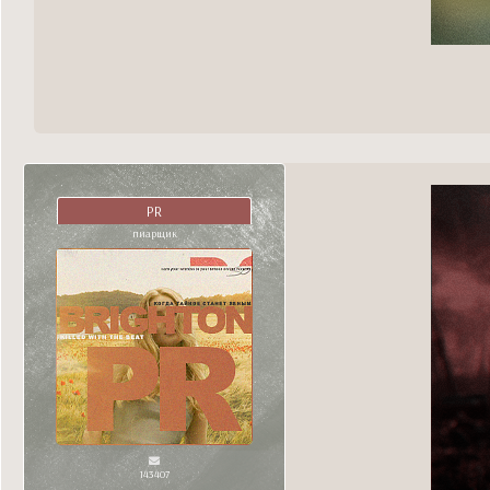
PR
пиарщик
143407