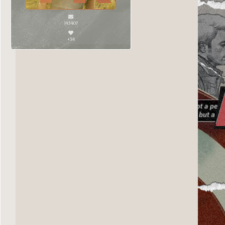
143407
+34