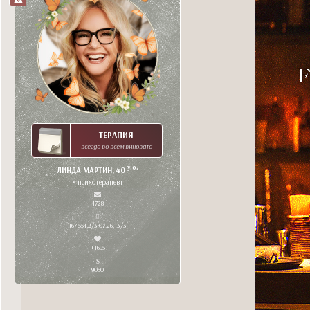
ТЕРАПИЯ
всегда во всем виновата
y.o.
ЛИНДА МАРТИН, 40
• психотерапевт
1728
167 551,2/3 07.26,13/3
+1695
9050