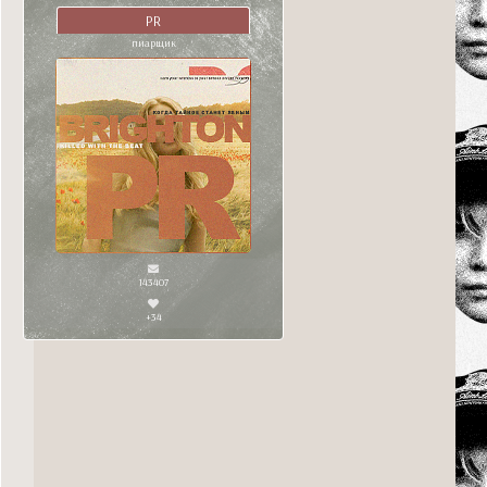
PR
пиарщик
143407
+34