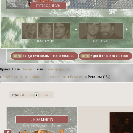
ПУТЕВОДИТЕЛЬ
BEST PLAYERS
BEST EPISODE
ЛЮДИ ЛУИЗИАНЫ: ГОЛОСОВАНИЕ
7 ДНЕЙ С: ГОЛОСОВАНИЕ
02.08
02.08
Привет, Гость!
Войдите
или
зарегистрируйтесь
.
»
Brighton. Когда тайное станет явным
»
Реклама
»
Реклама (164)
страница:
«
1
2
3
4
5
6
…
34
»
LINDA MARTIN
вы хотите поговорить об этом?