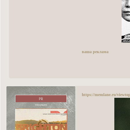
ваша реклама
https://memlane.ru/viewt
PR
пиарщик