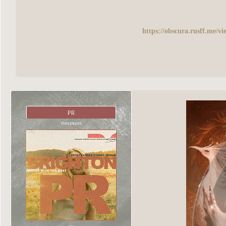
https://obscura.rusff.me/
PR
пиарщик