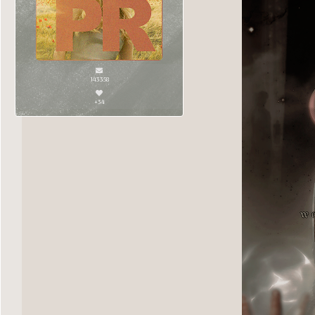
143358
+34