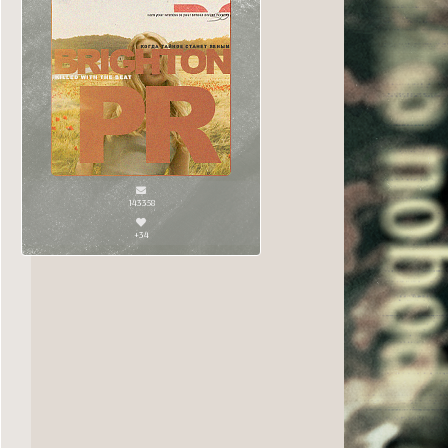
143358
+34