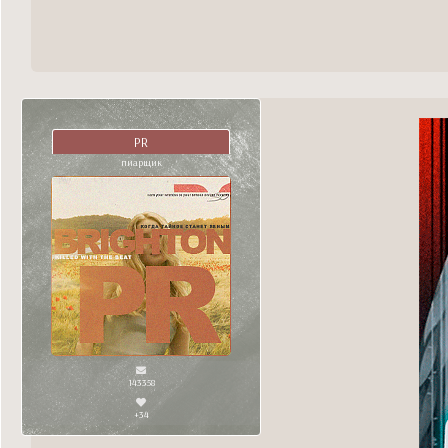
PR
пиарщик
143358
+34