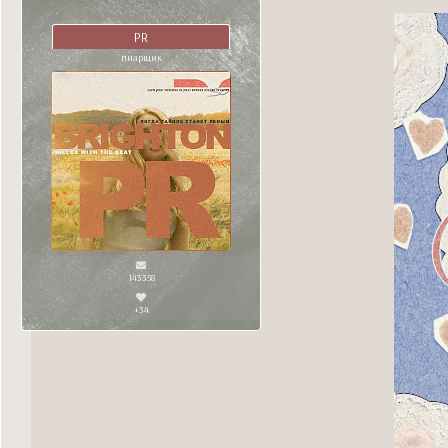
PR
пиарщик
143358
+34