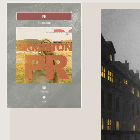
PR
пиарщик
143358
+34