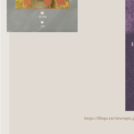
143358
+34
https://fflops.ru/viewtop