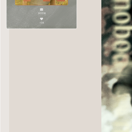
143358
+34