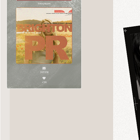
пиарщик
143358
+34