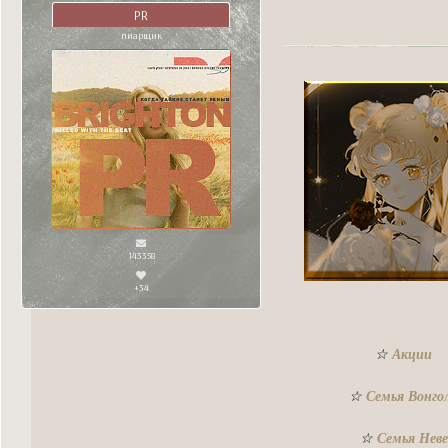
PR
пиарщик
143358
+34
☆
Акции
☆
Семья Вонго
☆
Семья Неве