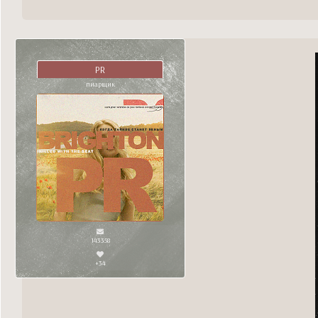
PR
пиарщик
143358
+34