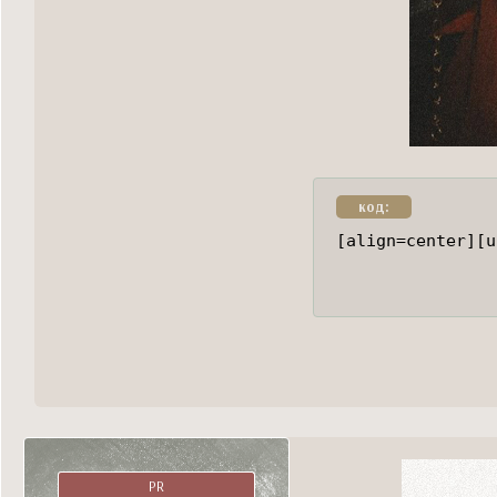
код:
[align=center][u
PR