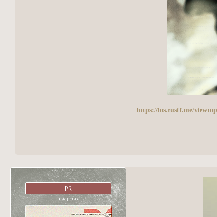
https://los.rusff.me/view
PR
пиарщик