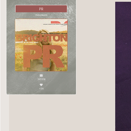
PR
пиарщик
143358
+34