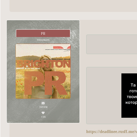
PR
пиарщик
143358
+34
https://deadlinee.rusff.me