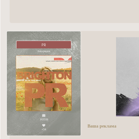
PR
пиарщик
143358
Ваша реклама
+34