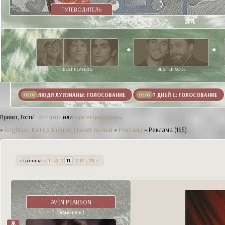
ПУТЕВОДИТЕЛЬ
BEST PLAYERS
BEST EPISODE
ЛЮДИ ЛУИЗИАНЫ: ГОЛОСОВАНИЕ
7 ДНЕЙ С: ГОЛОСОВАНИЕ
02.08
02.08
Привет, Гость!
Войдите
или
зарегистрируйтесь
.
»
Brighton. Когда тайное станет явным
»
Реклама
»
Реклама (165)
страница:
«
1
…
9
10
11
12
13
…
34
»
AVEN PEARSON
[демон-лис]