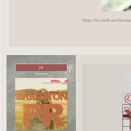
https://los.rusff.me/view
PR
пиарщик