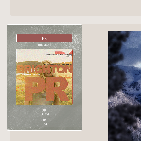
PR
пиарщик
143358
+34