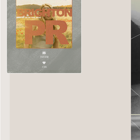
143358
+34