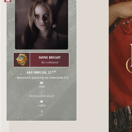
SHINE BRIGHT
like a diamond
y.o.
АВА ПИРСОН, 23
• младший редактор на телеканале b-4
14858
134 522,2/0 01.26,2/0
+12661
0