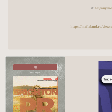
☆
Атрибуты
https://mafialand.ru/view
PR
пиарщик