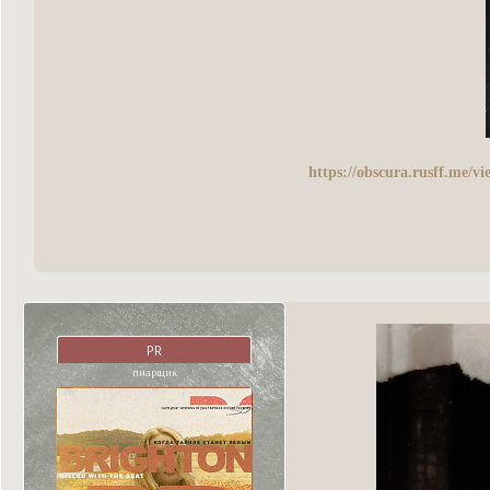
https://obscura.rusff.me/
PR
пиарщик