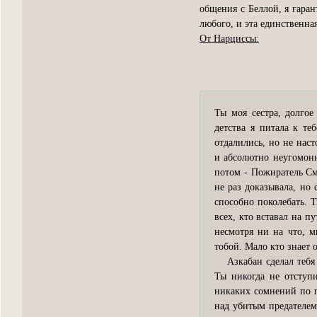
общения с Беллой, я гаран
любого, и эта единственна
От Нарциссы:
Ты моя сестра, долго
детства я питала к те
отдалились, но не наст
и абсолютно неугомонн
потом - Пожиратель Сме
не раз доказывала, но
способно поколебать. Т
всех, кто вставал на п
несмотря ни на что, м
тобой. Мало кто знает 
Азкабан сделал тебя н
Ты никогда не отступ
никаких сомнений по п
над убитым предателем,