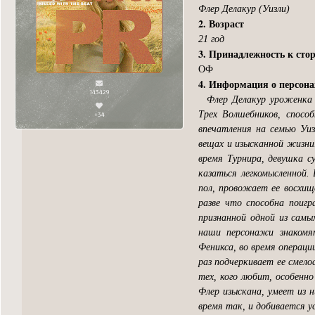
Флер Делакур (Уизли)
2. Возраст
21 год
3. Принадлежность к сто
ОФ
4. Информация о персон
143429
Флер Делакур уроженка 
Трех Волшебников, спосо
+34
впечатления на семью Уиз
вещах и изысканной жизни.
время Турнира, девушка с
казаться легкомысленной
пол, провожает ее восхищ
разве что способна поигр
признанной одной из самы
наши персонажи знакомя
Феникса, во время операц
раз подчеркивает ее смело
тех, кого любит, особенно
Флер изыскана, умеет из 
время так, и добивается у