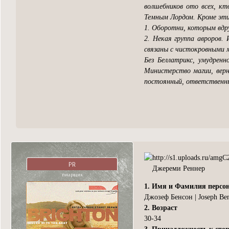
волшебников ото всех, кт
Темным Лордом. Кроме эти
1. Оборотни, которым вдру
2. Некая группа авроров.
связаны с чистокровными м
Без Беллатрикс, умудрен
Министерство магии, верн
постоянный, ответственны
PR
Джереми Реннер
пиарщик
1. Имя и Фамилия персо
Джозеф Бенсон | Joseph Be
2. Возраст
30-34