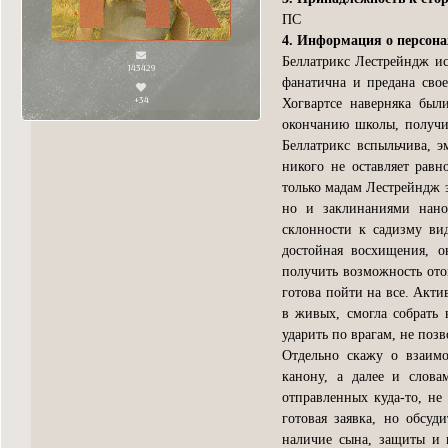
ПС
4. Информация о персон
Беллатрикс Лестрейндж ис
143429
фанатична и предана свое
+34
Хогвартсе наверняка был
окончанию школы, получи
Беллатрикс вспыльчива, 
никого не оставляет рав
только мадам Лестрейндж з
но и заклинаниями нано
склонности к садизму ви
достойная восхищения, о
получить возможность отом
готова пойти на все. Акти
в живых, смогла собрать 
ударить по врагам, не поз
Отдельно скажу о взаим
канону, а далее и слова
отправленных куда-то, не 
готовая заявка, но обсуд
наличие сына, защиты и 