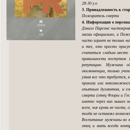
28-30 y.o
3. Принадлежность к сто
Пожиратель смерти
4. Информация о персон
143429
Дэниэл Парсонс чистокров
магии официально, и Пожи
+34
часто играет не только н
и тех, кто просто прис
считаться слабым место в
правильности поступков. 
репутацию. Мужчина од
окклюменции, только учен
узнав все что требуется, 
приказа или невозможнос
опытным дуэлянтом, и еже
смерти (отец Флоры и Гес
именно через них вышел 
всем, чья кровь не чиста, 
тогда не оставлял возмож
Воспитание мужчины во вр
отец и мать всегда контр