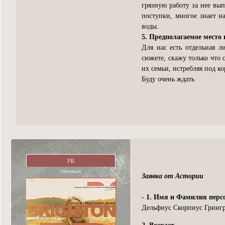
грязную работу за нее вы
поступки, многое знает н
воды.
5. Предполагаемое место 
Для нас есть отдельная л
сюжете, скажу только что
их семьи, истребляя под к
Буду очень ждать
PR
пиарщик
Заявка от Астории
- 1. Имя и Фамилия перс
Дельфиус Скорпиус Гринграс