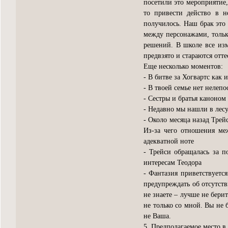
посетили это мероприятие, 
то привести действо в н
получилось. Наш брак это 
между персонажами, тольк
решений. В школе все изм
предвзято и стараются отте
Еще несколько моментов:
- В битве за Хогвартс как 
- В твоей семье нет нелепо
- Сестры и братья каноном
- Недавно мы нашли в лес
- Около месяца назад Трей
Из-за чего отношения ме
адекватной ноте
- Трейси обращалась за 
интересам Теодора
- Фантазия приветствуется
предупреждать об отсутств
не знаете – лучше не бери
не только со мной. Вы не 
не Ваша.
5. Предполагаемое место в