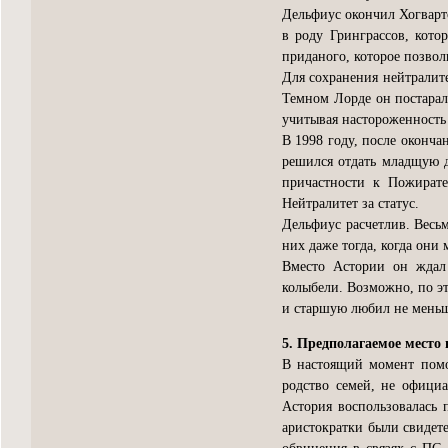
Дельфиус окончил Хогвартс
в роду Гринграссов, кот
приданого, которое позвол
Для сохранения нейтралите
Темном Лорде он постарал
учитывая настороженность
В 1998 году, после оконча
решился отдать младщую д
причастности к Пожират
Нейтралитет за статус.
Дельфиус расчетлив. Весьм
них даже тогда, когда они
Вместо Астории он ждал 
колыбели. Возможно, по эт
и старшую любил не мень
5. Предполагаемое место 
В настоящий момент помо
родство семей, не официа
Астория воспользовалась
аристократки были свидете