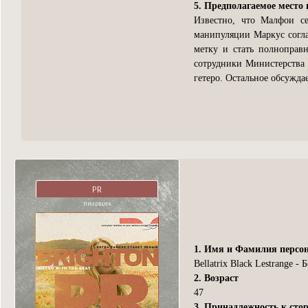
5. Предполагаемое место 
Известно, что Малфои с
манипуляции Маркус согла
метку и стать полноправ
сотрудники Министерства 
гетеро. Остальное обсужда
PR
пиарщик
1. Имя и Фамилия персо
Bellatrix Black Lestrange 
2. Возраст
47
3. Принадлежность к сто