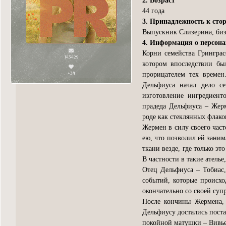
2. Возраст
44 года
3. Принадлежность к сто
Выпускник Слизерина, биз
4. Информация о персон
Корни семейства Гринграс
143429
котором впоследствии бы
+34
прорицателем тех времен
Дельфиуса начал дело с
изготовление ингредиентов
прадеда Дельфиуса – Жер
роде как стеклянных флако
Жермен в силу своего час
ею, что позволил ей зани
ткани везде, где только э
В частности в такие атель
Отец Дельфиуса – Тобиас,
событий, которые происхо
окончательно со своей супр
После кончины Жермена, 
Дельфиусу достались поста
покойной матушки – Вивь