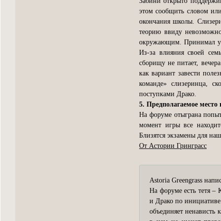
Забини открыто поддержив
этом сообщить словом или
окончания школы. Слизери
теорию ввиду невозможнос
окружающим. Принимал уча
Из-за влияния своей сем
сборищу не питает, вечер
как вариант завести поле
команде» слизеринца, ск
поступками Драко.
5. Предполагаемое место 
На форуме отыграна попыт
момент игры все находит
Близятся экзамены для наш
От Астории Гринграсс
Astoria Greengrass напис
На форуме есть тетя –
и Драко по инициативе
объединяет ненависть 