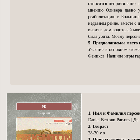
относится неприязненно, 
мнению Оливера давно у
реабилитацию в Больнице
недавнем рейде, вместе с 
визит в дом родителей мое
была убита. Моему персона
5. Предполагаемое место 
Участие в основном сюже
Феникса. Наличие игры га
PR
пиарщик
1. Имя и Фамилия персо
Daniel Bertram Parsons | 
2. Возраст
28-30 y.o
3. Принадлежность к сто