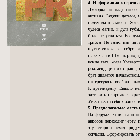
4. Информация о персон
Двоюродная, младшая сест
активна. Будучи детьми, 
получила письмо из Хогва
чудеса магии, и дула губы
143429
было не угнаться. Все дум
+34
трибун. Не знаю, как ты п
шутку увлекалась геброло
переехала в Швейцарию, г
конце лета, когда Хогварт
рекомендации из страны, 
брат является начальство
интересуюсь твоей жизнью 
К претенденту: Вышло не
заставить неприятеля кра
Умеет вести себя в общест
5. Предполагаемое место 
На форуме активна линия 
авроров переходит черту, 
эту историю, исход придум
согласия. Сформировать от