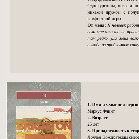
Однокурсница, невеста по
никакой дружбы с полук
комфортной игры.
От меня:
Я человек работ
если мне что-то не нрави
там редко. Для меня важе
выхода из проблемных сит
PR
пиарщик
1. Имя и Фамилия персо
Маркус Флинт
2. Возраст
25 лет
3. Принадлежность к сто
Лоялен Пожирателям смер