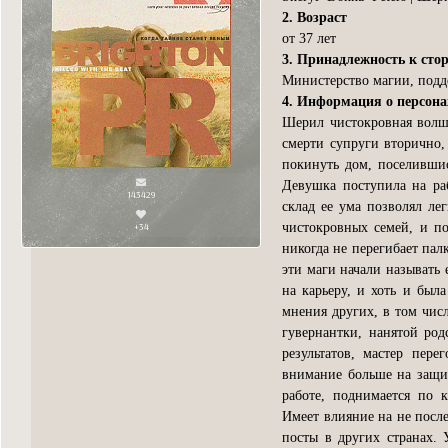
2. Возраст
от 37 лет
3. Принадлежность к сто
Министерство магии, подд
4. Информация о персон
Шерил чистокровная волше
смерти супруги вторично,
покинуть дом, поселивши
Девушка поступила на ра
143429
склад ее ума позволял ле
+34
чистокровных семей, и по
никогда не перегибает пал
эти маги начали называть 
на карьеру, и хоть и был
мнения других, в том числ
гувернантки, нанятой род
результатов, мастер пер
внимание больше на защит
работе, поднимается по к
Имеет влияние на не посл
посты в других странах. У