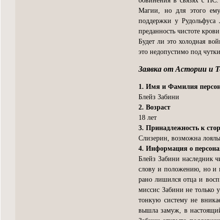
обвинения в связях с ПС.
Магии, но для этого ему
поддержки у Рудольфуса 
преданность чистоте крови
Будет ли это холодная во
это недопустимо под чутк
Заявка от Астории и Т
1. Имя и Фамилия персо
Блейз Забини
2. Возраст
18 лет
3. Принадлежность к сто
Слизерин, возможна лояль
4. Информация о персон
Блейз Забини наследник ч
слову и положению, но и 
рано лишился отца и восп
миссис Забини не только у
тонкую систему не вникае
вышла замуж, в настоящи