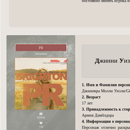
постоянно менять игрока н
PR
пиарщик
Д
У
жинни
и
1. Имя и Фамилия персо
Джиневра Молли Уизли/Gin
2. Возраст
17 лет
3. Принадлежность к сто
Армия Дамблдора
143429
4. Информация о персон
+34
Персонаж отлично раскры