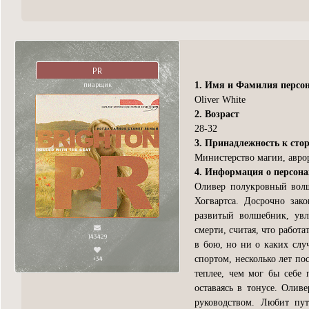
PR
пиарщик
1. Имя и Фамилия персо
Oliver White
2. Возраст
28-32
3. Принадлежность к сто
Министерство магии, авро
4. Информация о персон
Оливер полукровный волш
Хогвартса. Досрочно зак
развитый волшебник, увл
смерти, считая, что работ
143429
в бою, но ни о каких слу
+34
спортом, несколько лет по
теплее, чем мог бы себе 
оставаясь в тонусе. Олив
руководством. Любит пут