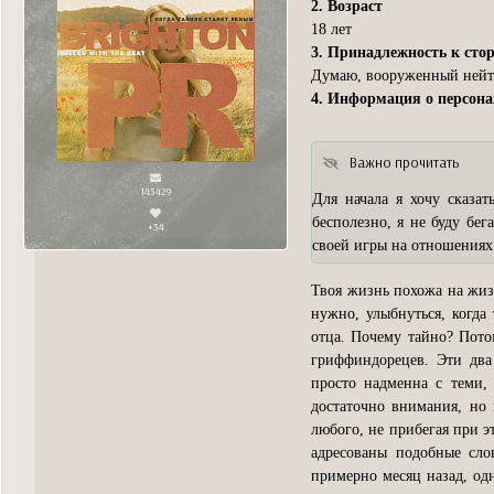
2. Возраст
18 лет
3. Принадлежность к сто
Думаю, вооруженный нейтр
4. Информация о персон
Важно прочитать
143429
Для начала я хочу сказат
бесполезно, я не буду бег
+34
своей игры на отношениях
Твоя жизнь похожа на жиз
нужно, улыбнуться, когда
отца. Почему тайно? Потом
гриффиндорецев. Эти два
просто надменна с теми, 
достаточно внимания, но 
любого, не прибегая при эт
адресованы подобные сло
примерно месяц назад, од