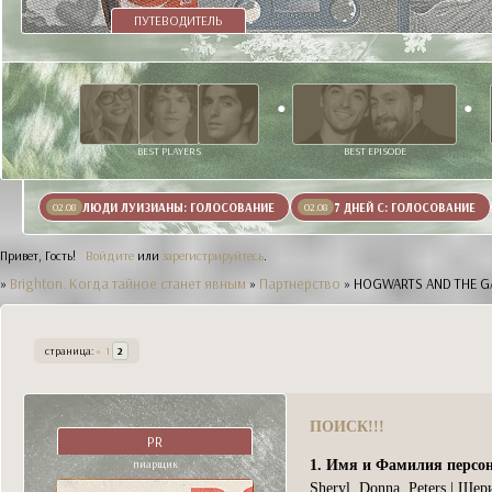
ПУТЕВОДИТЕЛЬ
BEST PLAYERS
BEST EPISODE
ЛЮДИ ЛУИЗИАНЫ: ГОЛОСОВАНИЕ
7 ДНЕЙ С: ГОЛОСОВАНИЕ
02.08
02.08
Привет, Гость!
Войдите
или
зарегистрируйтесь
.
»
Brighton. Когда тайное станет явным
»
Партнерство
»
HOGWARTS AND THE GA
страница:
«
1
2
ПОИСК!!!
PR
пиарщик
1. Имя и Фамилия персо
Sheryl Donna Peters | Ше