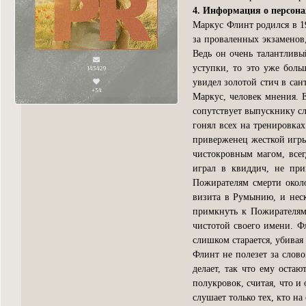
4. Информация о персон
Маркус Флинт родился в 19
за проваленных экзаменов
Ведь он очень талантливы
уступки, то это уже боль
143429
увидел золотой стич в сан
+34
Маркус, человек мнения. Е
сопутствует выпускнику сл
гонял всех на тренировках
приверженец жесткой игры,
чистокровным магом, всег
играл в квиддич, не при
Пожирателям смерти около
визита в Румынию, и неск
примкнуть к Пожирателям 
чистотой своего имени. Фл
слишком старается, убивая 
Флинт не полезет за слово
делает, так что ему оста
полукровок, считая, что и
слушает только тех, кто н