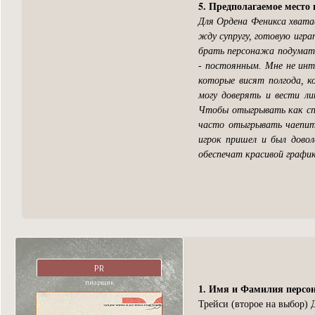
5. Предполагаемое место 
Для Ордена Феникса хвата
жду супругу, готовую игра
брать персонажа подумать
- постоянным. Мне не инт
которые висят полгода, к
могу доверять и вести л
Чтобы отыгрывать как спо
часто отыгрывать чаепити
игрок пришел и был довол
обеспечат красивой график
PR
пиарщик
1. Имя и Фамилия персо
Трейси (второе на выбор) 