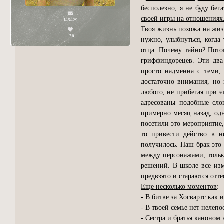
бесполезно, я не буду бег
своей игры на отношениях
143429
Твоя жизнь похожа на жиз
+34
нужно, улыбнуться, когда
отца. Почему тайно? Потом
гриффиндорецев. Эти два
просто надменна с теми, 
достаточно внимания, но 
любого, не прибегая при эт
адресованы подобные сло
примерно месяц назад, од
посетили это мероприятие, 
то привести действо в н
получилось. Наш брак это 
между персонажами, тольк
решений. В школе все изм
предвзято и стараются отте
Еще несколько моментов
:
- В битве за Хогвартс как 
- В твоей семье нет нелепо
- Сестра и братья каноном