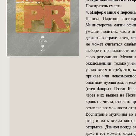
Пожиратель смерти
4. Информация о персон
Дэниэл Парсонс чисток
Министерства магии офици
умелый политик, часто иг
держать в страхе и тех, 
143429
не может считаться слабы
+34
выборе и правильности пос
свою репутацию. Мужчин
окклюменции, только учен
узнав все что требуется, 
приказа или невозможнос
опытным дуэлянтом, и ежед
(отец Флоры и Гестии Кэр
через них вышел на Пожир
кровь не чиста, открыто пр
оставлял возможности отпу
Воспитание мужчины во вр
отец и мать всегда контр
отпрыска. Дэниэл всегда з
даже в тот момент, когда