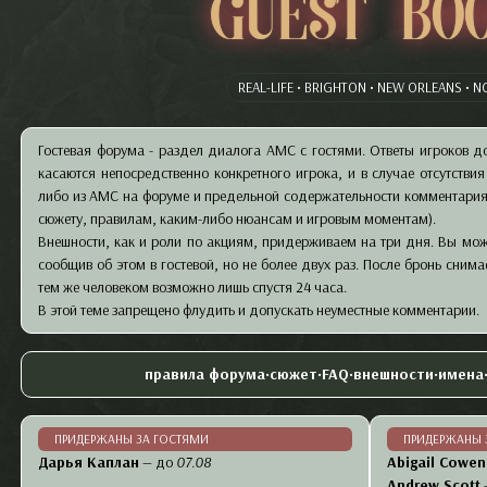
Guest Bo
REAL-LIFE • BRIGHTON • NEW ORLEANS • N
Гостевая форума - раздел диалога АМС с гостями. Ответы игроков д
касаются непосредственно конкретного игрока, и в случае отсутстви
либо из АМС на форуме и предельной содержательности комментария
сюжету, правилам, каким-либо нюансам и игровым моментам).
Внешности, как и роли по акциям, придерживаем на три дня. Вы мо
сообщив об этом в гостевой, но не более двух раз. После бронь сним
тем же человеком возможно лишь спустя 24 часа.
В этой теме запрещено флудить и допускать неуместные комментарии.
правила форума
•
сюжет
•
FAQ
•
внешности
•
имена
ПРИДЕРЖАНЫ ЗА ГОСТЯМИ
ПРИДЕРЖАНЫ 
Дарья Каплан
— до
07.08
Abigail Cowen
Andrew Scott