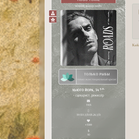
ширим шанде вайн
Кай
ТОЛЬКО РЫБЫ
только экзистенциальный кризис
y.o.
ХЬЮГО ЙОРК, 34
• сценарист, режиссёр
1105
39 531,1/0 03.26,1/0
+1549
10