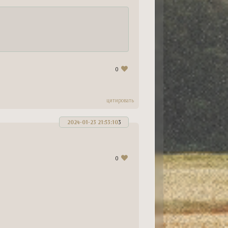
n
-
бессрочно
ессрочно
nter
-
бессрочно
n
-
бессрочно
бессрочно
n
- до
31.08.26
бессрочно
0
цитировать
2024-01-23 21:53:10
3
0