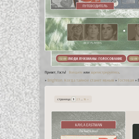
ПУТЕВОДИТЕЛЬ
BEST PLAYERS
ЛЮДИ ЛУИЗИАНЫ: ГОЛОСОВАНИЕ
02.08
02.08
Привет, Гость!
Войдите
или
зарегистрируйтесь
.
»
Brighton. Когда тайное станет явным
»
Гостевая
»
страница:
1
2
3
…
16
»
KAYLA EASTMAN
the bad is dead