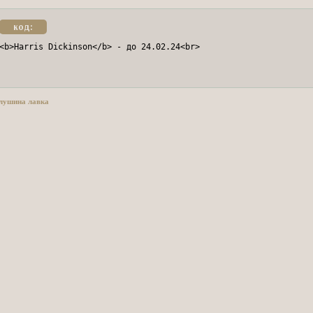
код:
<b>Harris Dickinson</b> - до 24.02.24<br>
лушина лавка