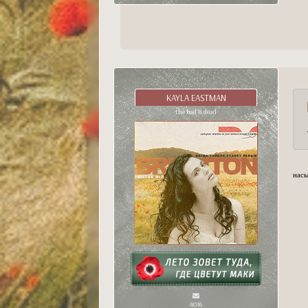
KAYLA EASTMAN
the bad is dead
насы
4016