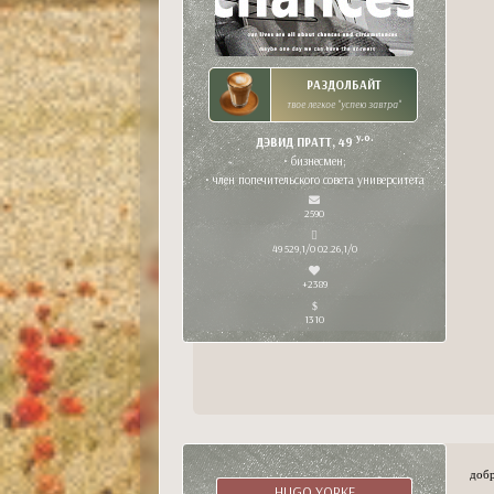
РАЗДОЛБАЙТ
твое легкое "успею завтра"
y.o.
ДЭВИД ПРАТТ, 49
• бизнесмен;
• член попечительского совета университета
2590
49 529,1/0 02.26,1/0
+2389
1310
добр
HUGO YORKE