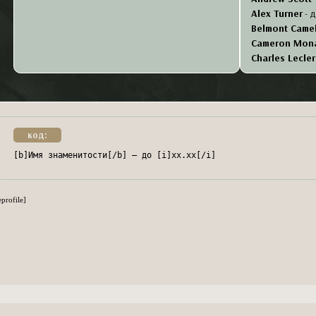
Alex Turner
- 
Belmont Camel
Cameron Mon
Charles Lecler
Charlize Ther
Deva Cassel
- 
Ella Purnell
-
б
Emma Myers
-
Gavin Casale
код:
Gracie Abram
[b]Имя знаменитости[/b] — до [i]хх.хх[/i]
Hilarie Burton
Joe Keery
-
бе
Keanu Reeves
eprofile]
Kim Taehyung
Manu Rios
-
бе
Michel Huism
Noah Centine
Lauren Cohan
Odessa A'zion
Park Ji-hoon
-
Patrick Wilson