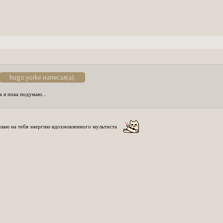
hugo yorke написал(а):
а я пока подумаю...
лаю на тебя энергию вдохновленного мультиста