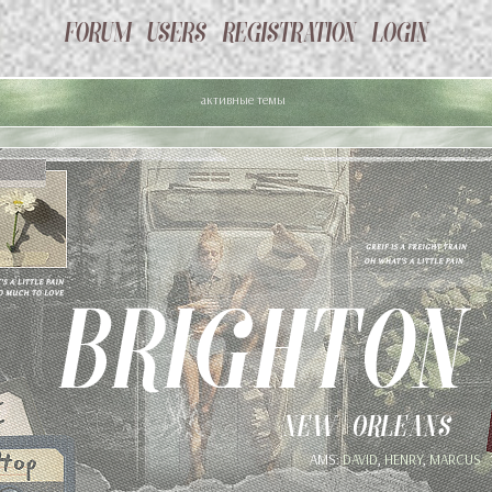
активные темы
AMS:
DAVID
,
HENRY
,
MARCUS