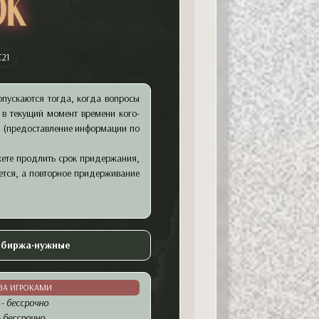
ok
C21
опускаются тогда, когда вопросы
я в текущий момент времени кого-
 (предоставление информации по
жете продлить срок придержания,
ается, а повторное придерживание
•
биржа
•
нужные
ЗА ИГРОКАМИ
-
бессрочно
-
бессрочно