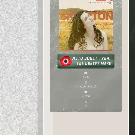
4016
2 513,0/0 11.25,0/0
+10755
∞