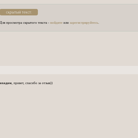
Phoebe Tonki
Ross Lynch
-
б
скрытый текст:
Sabrina Carpe
Seo Kang Joo
Для просмотра скрытого текста -
войдите
или
зарегистрируйтесь
.
Steven Yeun
-
Stephen Kaly
Xavier Dolan
-
оходом
, привет, спасибо за отзыв))