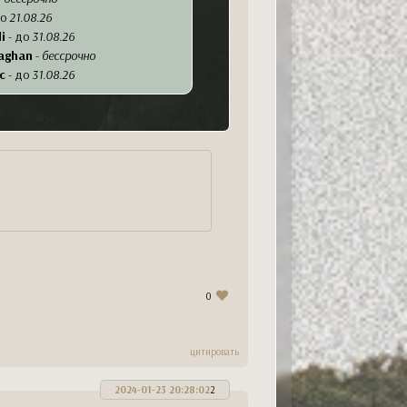
до
21.08.26
i
- до
31.08.26
aghan
-
бессрочно
c
- до
31.08.26
on
- до
30.09.26
до
бессрочно
ессрочно
бессрочно
gno
-
бессрочно
s
-
бессрочно
-
бессрочно
ссрочно
- до
30.09.26
-
бессрочно
ссрочно
0
an
-
бессрочно
o
-
бессрочно
- до
31.08
цитировать
-
бессрочно
бессрочно
2024-01-23 20:28:02
2
-
бессрочно