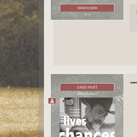
МИМОХОДОМ
гость
мим
DAVID PRATT
холёный хмырь