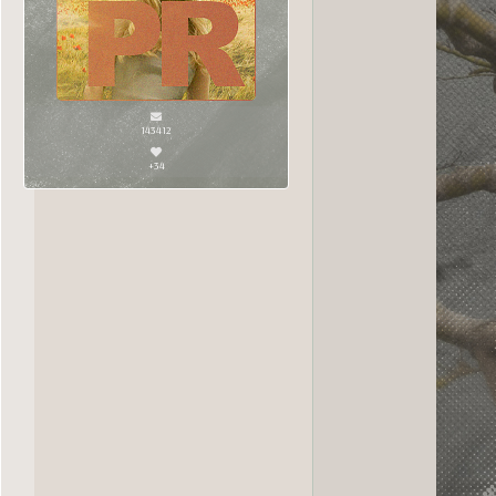
143412
+34