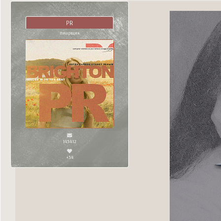
PR
пиарщик
143412
+34