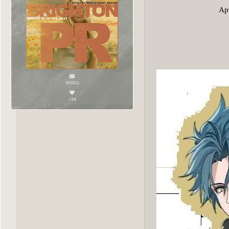
Ар
143412
+34