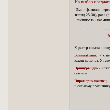
На выбор предлага
Имя и фамилия персон
взгляд 25-30), раса (
внешность - наёмник
Характер типажа опишу 
Воин/наёмник
- с пер
задачи до конца. У гер
Принц/рыцарь
- может
статусом.
Пират/приключенец
- 
и сильному противнику