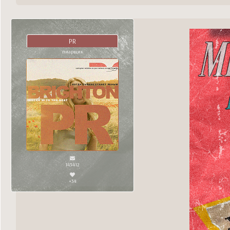
PR
пиарщик
143412
+34