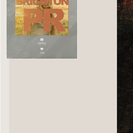
143412
+34