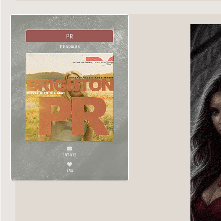
PR
пиарщик
143412
+34