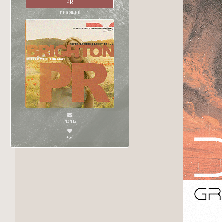
PR
пиарщик
143412
+34