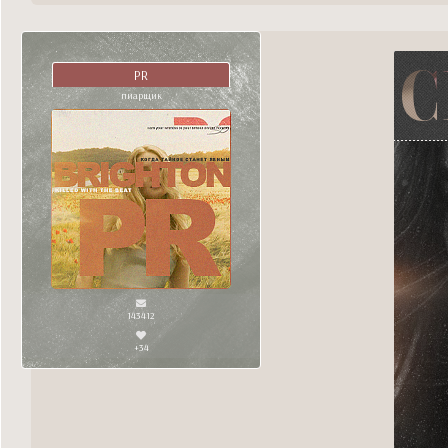
PR
пиарщик
143412
+34