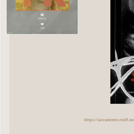
143412
+34
https://sacramento.rusff.