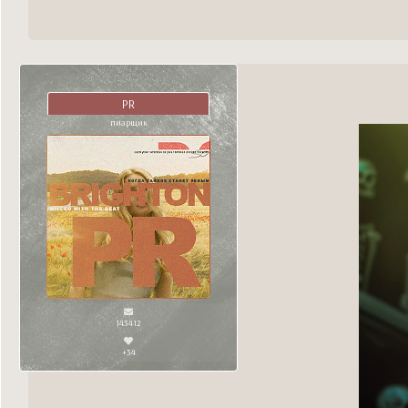
PR
пиарщик
143412
+34