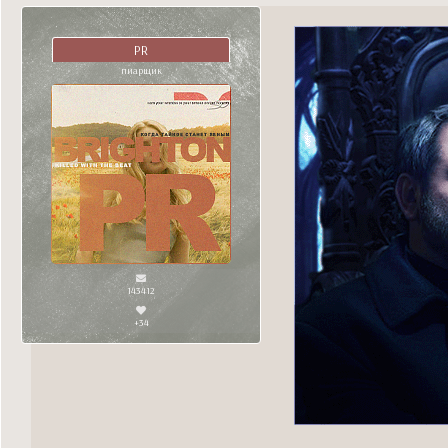
PR
пиарщик
143412
+34