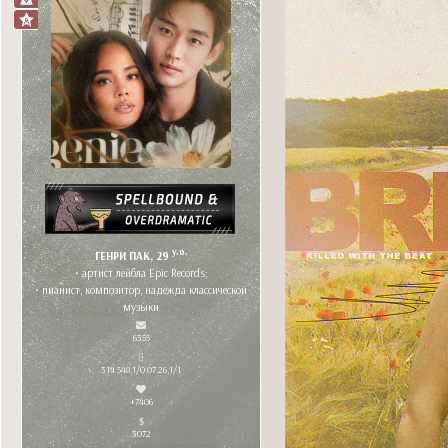
y.o.
ГЕНРИ ПАК, 29
• артист лейбла Epic Records;
• пианист, композитор, надежда классической
музыки
6355
314 548,1/0 07.26,1/1
+7406
3072