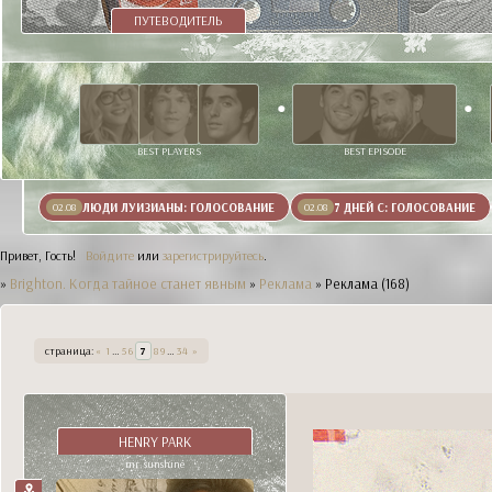
ПУТЕВОДИТЕЛЬ
BEST PLAYERS
BEST EPISODE
ЛЮДИ ЛУИЗИАНЫ: ГОЛОСОВАНИЕ
7 ДНЕЙ С: ГОЛОСОВАНИЕ
02.08
02.08
Привет, Гость!
Войдите
или
зарегистрируйтесь
.
»
Brighton. Когда тайное станет явным
»
Реклама
»
Реклама (168)
страница:
«
1
…
5
6
7
8
9
…
34
»
HENRY PARK
mr. sunshine