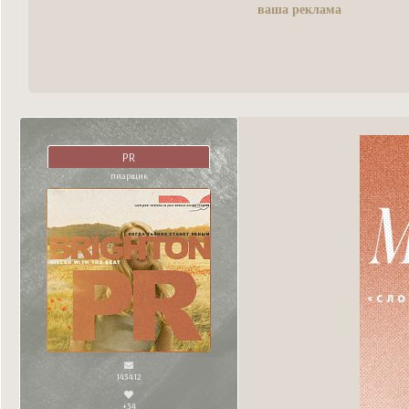
ваша реклама
PR
пиарщик
143412
+34