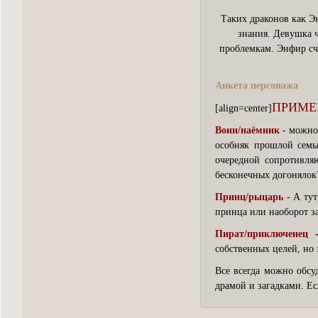
Таких драконов как Эн
знания. Девушка ч
проблемкам. Энфир счи
Анкета персонажа
ПРИМЕ
[align=center]
Воин/наёмник
- можно 
особняк прошлой семь
очередной сопротивляю
бесконечных догонялок
Принц/рыцарь
-
А тут
принца или наоборот з
Пират/приключенец
собственных целей, но 
Все всегда можно обс
драмой и загадками. Ес