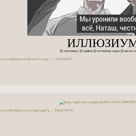
ИЛЛЮЗИУ
||||| омегаверс ||||| мафия ||||| истинные пары ||||| шесть по
s://sweetillusions.rusff.me/viewtop … =32#p44187
s://crossfeeling.ru/viewtopic.php?p … 6#p1134576