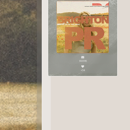
143395
+34