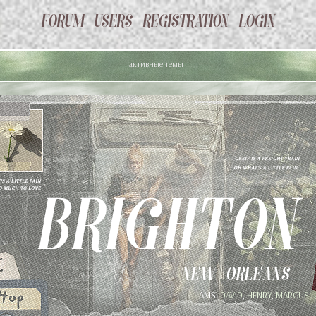
активные темы
AMS:
DAVID
,
HENRY
,
MARCUS