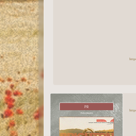
http
PR
http
пиарщик