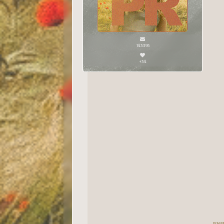
143395
+34
вза