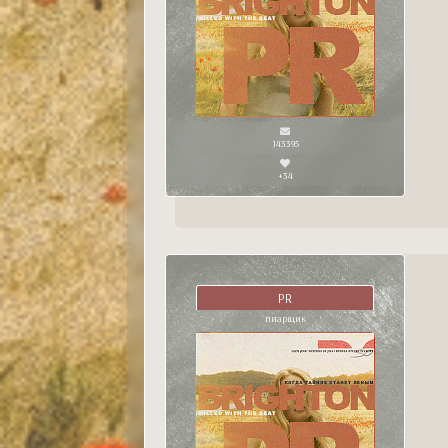
143395
+34
PR
пиарщик