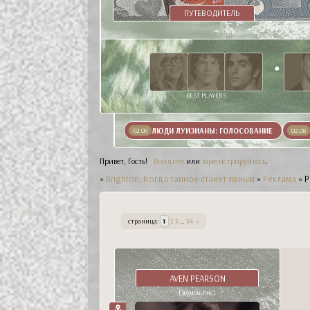
ПУТЕВОДИТЕЛЬ
BEST PLAYERS
ЛЮДИ ЛУИЗИАНЫ: ГОЛОСОВАНИЕ
02.08
02.08
Привет, Гость!
Войдите
или
зарегистрируйтесь
.
»
Brighton. Когда тайное станет явным
»
Реклама
»
Р
страница:
1
2
3
…
34
»
AVEN PEARSON
[демон-лис]