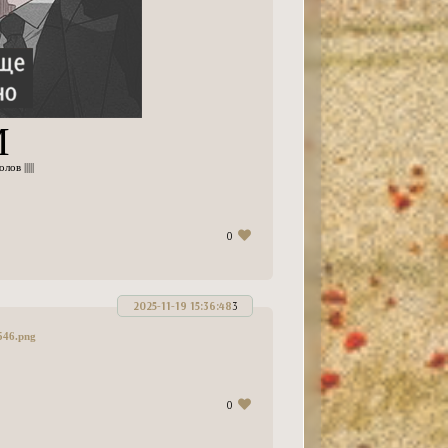
М
лов |||||
0
2025-11-19 15:36:48
3
0