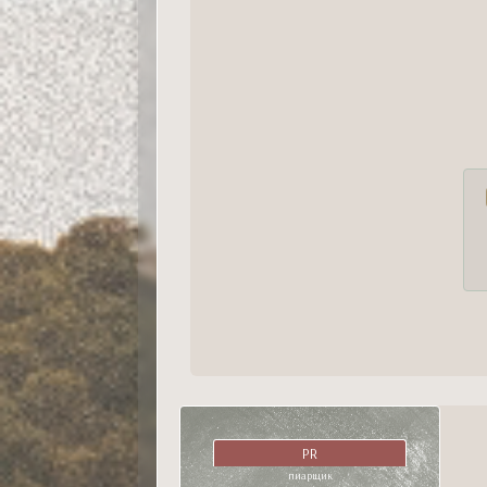
PR
пиарщик