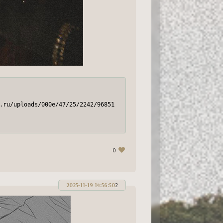
.ru/uploads/000e/47/25/2242/96851.jpg[/img][/url][/align]
0
2025-11-19 14:56:50
2