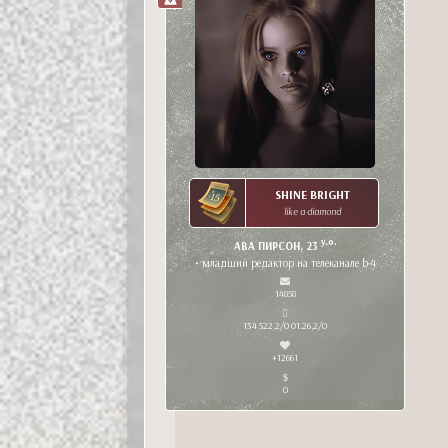
SHINE BRIGHT
like a diamond
y.o.
АВА ПИРСОН, 23
• младший редактор на телеканале b-4
14858
134 522,2/0 01.26,2/0
+12661
0