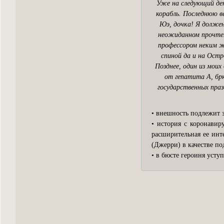
Уже на следующий ден
корабль. Последнюю в
Юэ, дочка! Я должен
неожиданном прочтени
профессором неким ж
спиной да и на Ост
Позднее, один из моих
от гепатита А, бр
государственных праз
• внешность подлежит з
• история с коронави
расширительная ее инт
(Джерри) в качестве по
• в бюсте героиня уступ