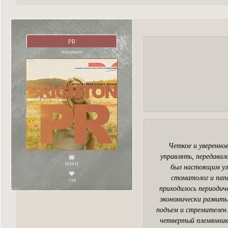
PR
пиарщик
Четкое и уверенное
управлять, передавал
143412
был настоящим ули
стоматолог и пап
+34
приходилось периодич
экономически развиты
подъем и стремителен.
четвертый племянник,