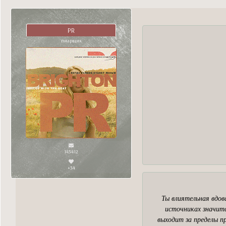
PR
пиарщик
143412
+34
Ты влиятельная вдов
источниках значитс
выходит за пределы п