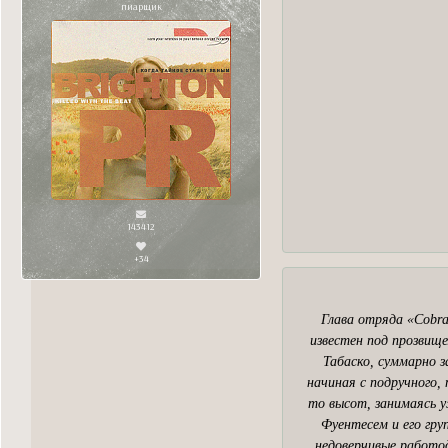
пиарщик
143412
+34
Глава отряда «Cobra
известен под прозвище
Табаско, суммарно з
начиная с подручного,
то высот, занимаясь у
Фуентесем и его гру
недоверчивые работод