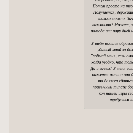
Потом просто на тво
Получается, держишьс
только можно. За
важности? Может, это
полгода или пару дней
У тебя высшее образов
убитый мной за дол
"поймай меня, если см
когда угодно, что тол
Да и зачем? У меня ес
кажется именно она б
то должен сдаться
привычный типаж босс
кон нашей игры сво
требуется то