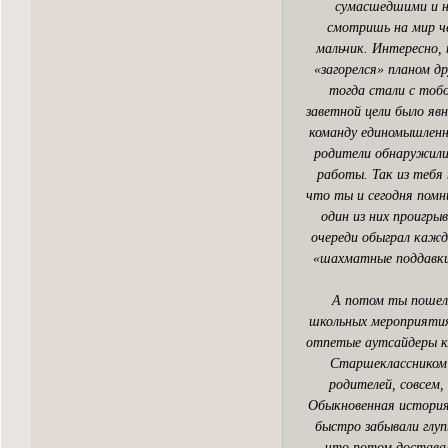
сумасшедшими и н
смотришь на мир че
мальчик. Интересно, 
«загорелся» планом д
тогда стали с тобо
заветной цели было явн
команду единомышленни
родители обнаружили 
работы. Так из тебя
что ты и сегодня помн
один из них проигры
очереди обыграл каждо
«шахматные поддавки»
А потом ты пошел в
школьных мероприятия
отпетые аутсайдеры кла
Старшеклассником 
родителей, совсем,
Обыкновенная история…
быстро забывали глупы
что потом доставал