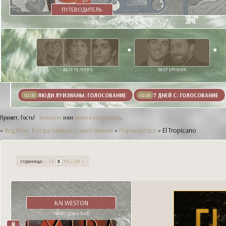
ПУТЕВОДИТЕЛЬ
BEST PLAYERS
BEST EPISODE
ЛЮДИ ЛУИЗИАНЫ: ГОЛОСОВАНИЕ
7 ДНЕЙ С: ГОЛОСОВАНИЕ
02.08
02.08
Привет, Гость!
Войдите
или
зарегистрируйтесь
.
»
Brighton. Когда тайное станет явным
»
Партнерство
»
El Tropicano
страница:
«
1
2
3
4
5
…
20
»
KAI WESTON
i don't give a fuck