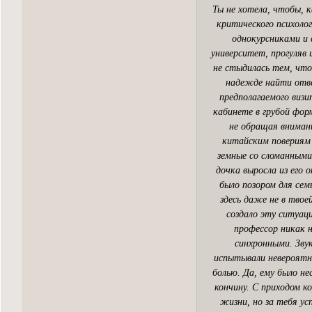
Ты не хотела, чтобы, 
критического психоло
однокурсниками и 
университет, прогуляв 
не стыдилась тем, что
надежде найти отве
предполагаемого визи
кабинете в грубой фор
не обращая внимани
китайским повериям
земные со сломанными
дочка выросла из его 
было позором для сем
здесь даже не в твое
создало эту ситуаци
профессор никак 
синхронными. Звук
испытывали невероятно
болью. Да, ему было не
кончину. С приходом к
жизни, но за тебя у