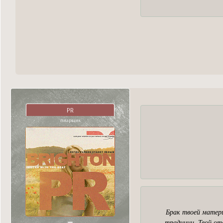
PR
пиарщик
Брак твоей матери
традиции. Твой от