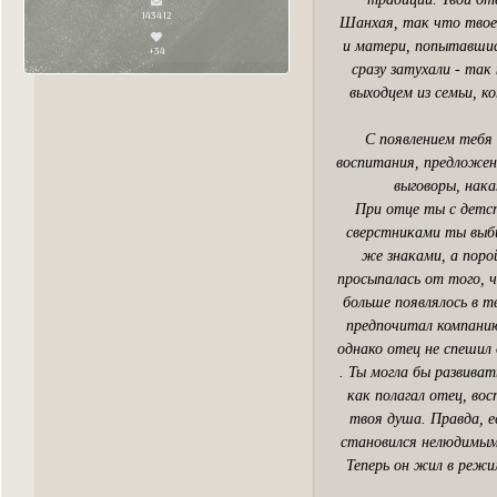
143412
Шанхая, так что твоей
и матери, попытавшись
+34
сразу затухали - та
выходцем из семьи, к
С появлением тебя 
воспитания, предложен
выговоры, нака
При отце ты с детст
сверстниками ты выби
же знаками, а поро
просыпалась от того, 
больше появлялось в т
предпочитал компанию
однако отец не спешил 
. Ты могла бы развива
как полагал отец, вос
твоя душа. Правда, е
становился нелюдимым
Теперь он жил в режи