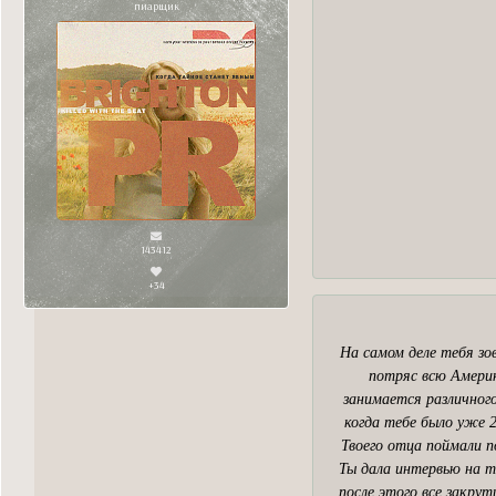
пиарщик
143412
+34
На самом деле тебя зо
потряс всю Америк
занимается различного
когда тебе было уже 2
Твоего отца поймали п
Ты дала интервью на т
после этого все закрут