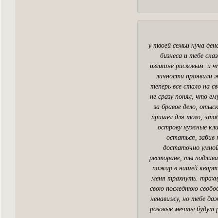
у твоей семьи куча ден
бизнеса и тебе ска
излишне рисковым. и ч
личности проявили ж
теперь все стало на с
не сразу понял, что е
за бравое дело, отыс
пришел для того, чтоб
острову нужные клие
остаться, забив 
достаточно умной.
ресторане, ты подлив
пожар в нашей квартир
меня трахнуть. трахн
свою последнюю свобод
ненавижу, но тебе да
розовые мечты будут р