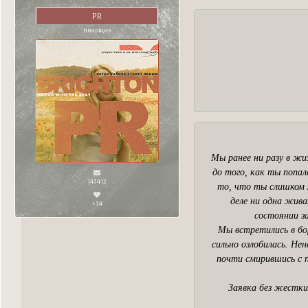
PR
пиарщик
Мы ранее ни разу в жиз
до того, как ты попал
143412
то, что ты слишком 
деле ни одна жива
+34
состоянии з
Мы встретились в бор
сильно озлобилась. Нен
почти смирившись с п
Заявка без жестки