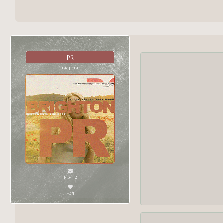
PR
пиарщик
143412
+34