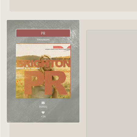
PR
пиарщик
143412
+34