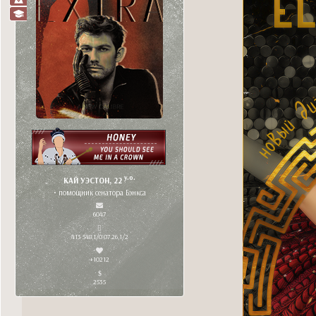
y.o.
КАЙ УЭСТОН, 22
• помощник сенатора Бэнкса
6047
413 548,1/0 07.26,1/2
+10212
2535