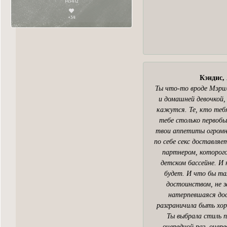
143412
+34
Кэндис, 
Ты что-то вроде Мэри
и домашней девочкой,
кажутся. Те, кто тебя
тебе столько первобы
твои аппетиты огромны
по себе секс доставляе
партнером, которог
детском бассейне. И 
будет. И что бы там
достоинством, не з
натерпевшаяся дос
разграничила быть хор
Ты выбрала стиль п
очередной раз, очер