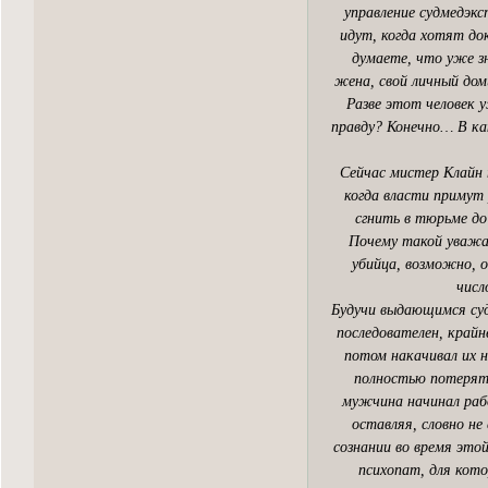
управление судмедэк
идут, когда хотят до
думаете, что уже з
жена, свой личный дом
Разве этот человек у
правду? Конечно… В ка
Сейчас мистер Клайн 
когда власти примут
сгнить в тюрьме до
Почему такой уважае
убийца, возможно, о
числ
Будучи выдающимся суд
последователен, крайн
потом накачивал их н
полностью потерять
мужчина начинал рабо
оставляя, словно не
сознании во время этой
психопат, для кото