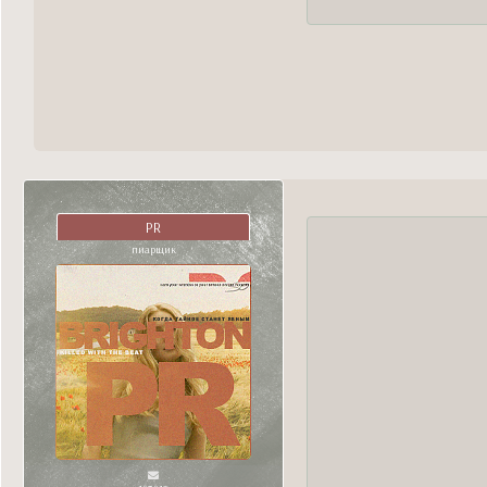
PR
пиарщик