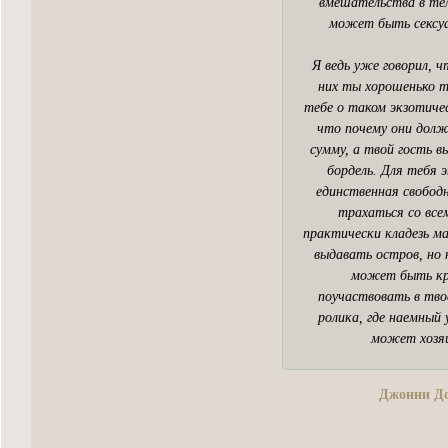
вмешательства в тел
может быть сексуал
Я ведь уже говорил, 
них ты хорошенько тр
тебе о таком экзотиче
что почему они долж
сумму, а твой гость 
бордель. Для тебя
единственная свобод
трахаться со всем
практически кладезь ма
выдавать остров, но 
может быть кра
поучаствовать в тво
ролика, где наемный 
может хозяи
Джонни До