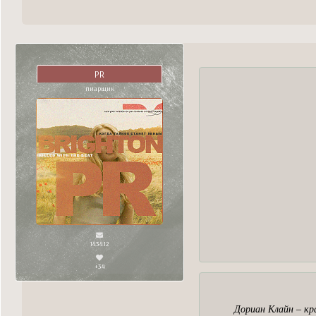
PR
пиарщик
143412
+34
Дориан Клайн – кра