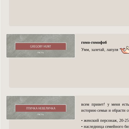
гомо-гомофоб
GREGORY HUNT
Умм, залетай, лапуля
гость
всем привет! у меня ест
ПТИЧКА НЕВЕЛИЧКА
историю семьи и обрасти 
гость
• женский персонаж, 20-25
• наследница семейного би