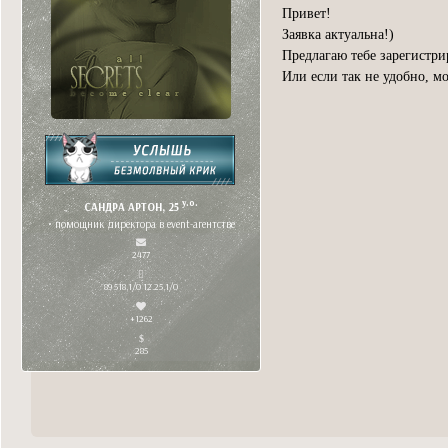
Привет!
Заявка актуальна!)
Предлагаю тебе зарегистри
Или если так не удобно, м
y.o.
САНДРА АРТОН, 25
• помощник директора в event-агентстве
2477
89 518,1/0 12.25,1/0
+1262
285