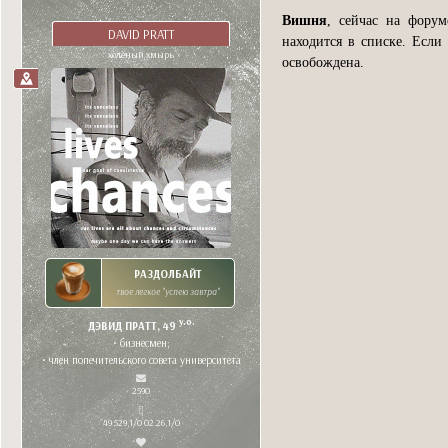
Вишня
, сейчас на фору
DAVID PRATT
находится в списке. Если 
холёный хмырь
освобождена.
РАЗДОЛБАЙТ
твое легкое "успею завтра"
y.o.
ДЭВИД ПРАТТ, 49
• бизнесмен;
• член попечительского совета университета
2590
49 529,1/0 02.26,1/0