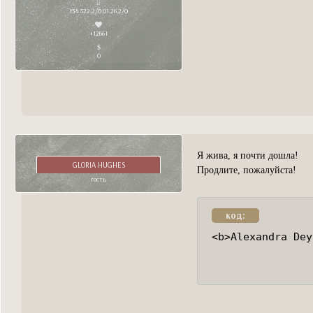
134 522,2/0 01.26,2/0
+12661
0
Я жива, я почти дошла!
GLORIA HUGHES
Продлите, пожалуйста!
гость
код:
<b>Alexandra Dey