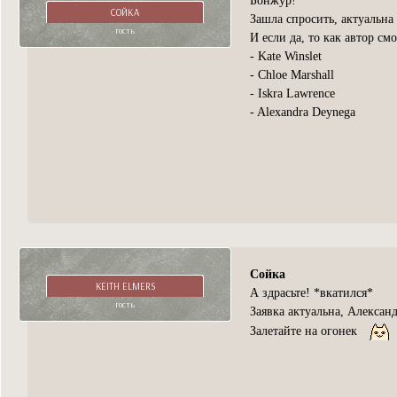
Бонжур!
СОЙКА
Зашла спросить, актуальна
гость
И если да, то как автор см
- Kate Winslet
- Chloe Marshall
- Iskra Lawrence
- Alexandra Deynega
Сойка
KEITH ELMERS
А здрасьте! *вкатился*
гость
Заявка актуальна, Алексан
Залетайте на огонек