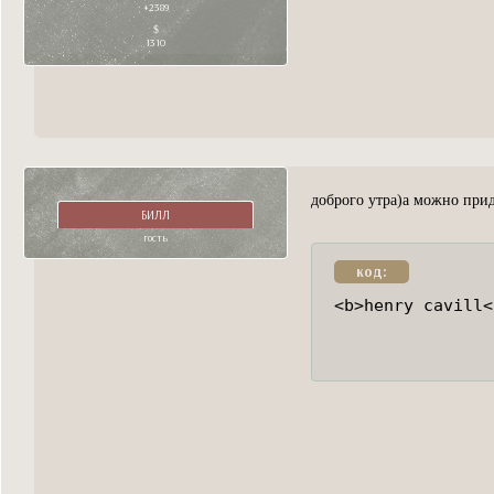
+2389
1310
доброго утра)а можно при
БИЛЛ
гость
код:
<b>henry cavill<