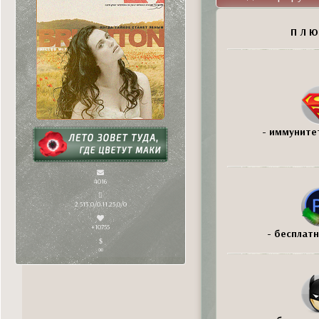
П Л Ю
- иммунитет
4016
2 513,0/0 11.25,0/0
+10755
- бесплатн
∞