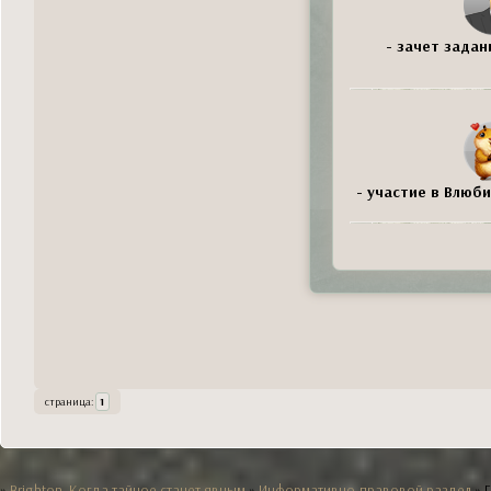
- зачет задан
- участие в Влюби
страница:
1
»
Brighton. Когда тайное станет явным
»
Информативно-правовой раздел
»