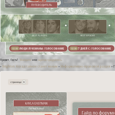
ПУТЕВОДИТЕЛЬ
BEST PLAYERS
BEST EPISODE
ЛЮДИ ЛУИЗИАНЫ: ГОЛОСОВАНИЕ
7 ДНЕЙ С: ГОЛОСОВАНИЕ
02.08
02.08
Привет, Гость!
Войдите
или
зарегистрируйтесь
.
»
Brighton. Когда тайное станет явным
»
Информативно-правовой раздел
»
страница:
1
KAYLA EASTMAN
the bad is dead
Гайд по фору