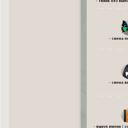
- твинк без вып
- смена п
- смена в
- выкуп имени | 