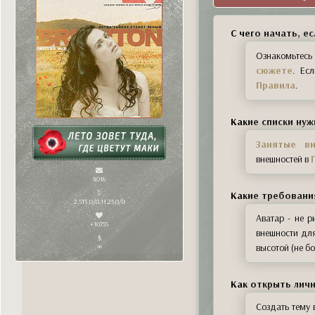
С чего начать, е
Ознакомьтес
сюжете
. Ес
Правила
.
Какие списки ну
Занятые вн
внешностей в
4016
Какие требовани
2 513,0/0 11.25,0/0
Аватар - не р
+10755
внешности дл
высотой (не бо
∞
Как открыть личн
Создать тему 