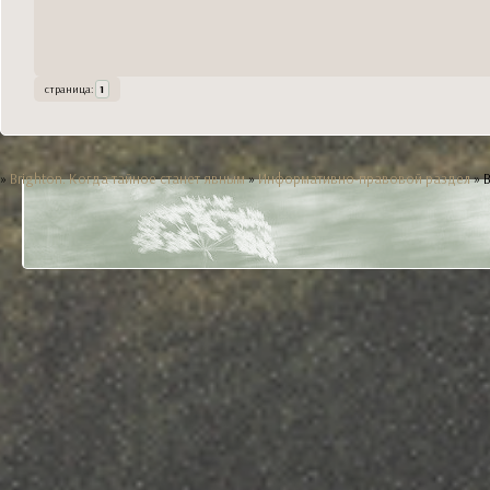
страница:
1
»
Brighton. Когда тайное станет явным
»
Информативно-правовой раздел
»