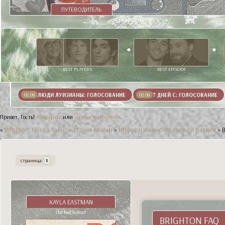
ПУТЕВОДИТЕЛЬ
BEST PLAYERS
BEST EPISODE
ЛЮДИ ЛУИЗИАНЫ: ГОЛОСОВАНИЕ
7 ДНЕЙ С: ГОЛОСОВАНИЕ
02.08
02.08
Привет, Гость!
Войдите
или
зарегистрируйтесь
.
»
Brighton. Когда тайное станет явным
»
Информативно-правовой раздел
»
страница:
1
KAYLA EASTMAN
the bad is dead
BRIGHTON FAQ