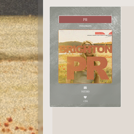
PR
пиарщик
143380
+34