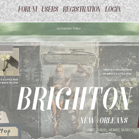
активные темы
AMS:
DAVID
,
HENRY
,
MARCUS