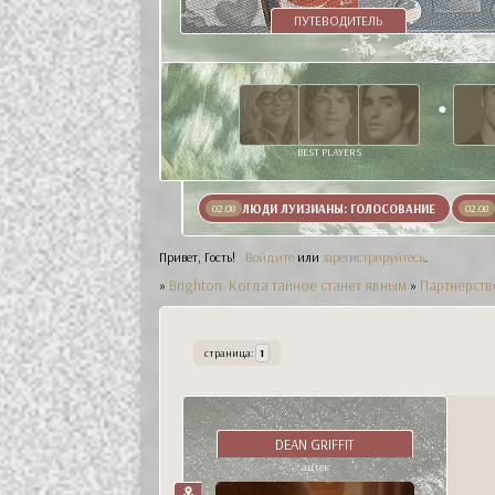
ПУТЕВОДИТЕЛЬ
BEST PLAYERS
ЛЮДИ ЛУИЗИАНЫ: ГОЛОСОВАНИЕ
02.08
02.08
Привет, Гость!
Войдите
или
зарегистрируйтесь
.
»
Brighton. Когда тайное станет явным
»
Партнерств
страница:
1
DEAN GRIFFIT
ацтек