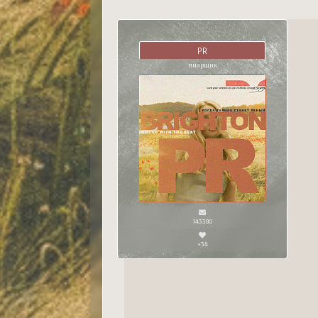
PR
пиарщик
143380
+34