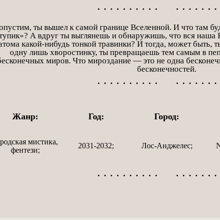
• • • • • • • • • • • • • • • • • 
опустим, ты вышел к самой границе Вселенной. И что там бу
тупик»? А вдруг ты выглянешь и обнаружишь, что вся наша 
атома какой-нибудь тонкой травинки? И тогда, может быть, т
одну лишь хворостинку, ты превращаешь тем самым в пе
бесконечных миров. Что мироздание — это не одна бесконеч
бесконечностей.
• • • • • • • • • • • • • • • • • 
Жанр:
Год:
Город:
родская мистика,
2031-2032;
Лос-Анджелес;
N
фентези;
• • • • • • • • • • • • • • • • • 