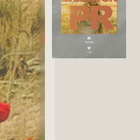
143380
+34