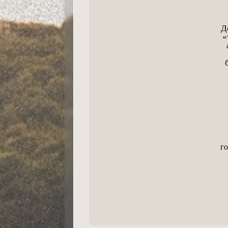
Д
«
го