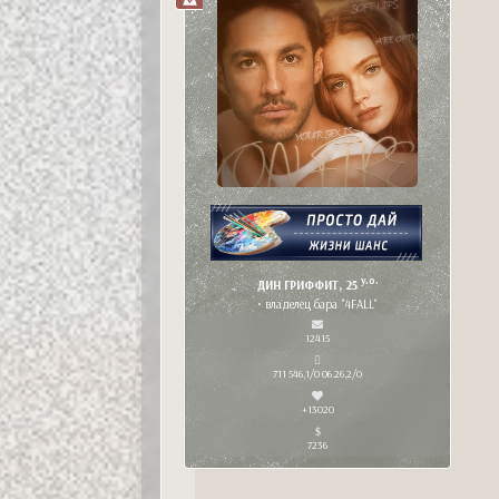
y.o.
ДИН ГРИФФИТ, 25
• владелец бара "4FALL"
12415
711 546,1/0 06.26,2/0
+13020
7236