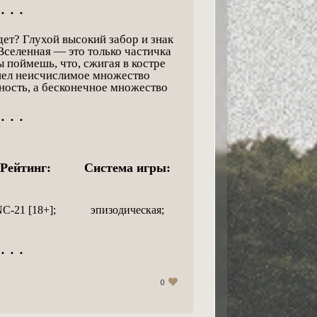
• • •
дет? Глухой высокий забор и знак
Вселенная — это только частичка
ы поймешь, что, сжигая в костре
пел неисчислимое множество
ность, а бесконечное множество
• • •
Рейтинг:
Система игры:
C-21 [18+];
эпизодическая;
• • •
0