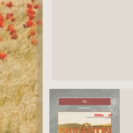
PR
пиарщик