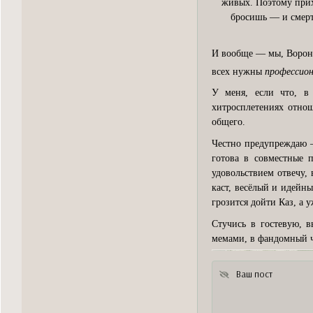
живых. Поэтому прихо
бросишь — и смерт
И вообще — мы, Вороны,
всех нужны
профессио
У меня, если что, в
хитросплетениях отно
общего.
Честно предупреждаю —
готова в совместные
удовольствием отвечу,
каст, весёлый и идейны
грозится дойти Каз, а
Стучись в гостевую, в
мемами, в фандомный ч
Ваш пост