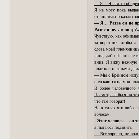
— Я… Я чем-то обидела
Я не могу пока выдав
отрицательно качая гол
— Я… Разве он не п
Разве я не… монстр?.
Чувствую, как обнимаю
за воротник, чтобы я 
слова моей племянницы
лица, дабы Пенни не ви
вниз. Я вижу нежную у
платок и нежными дви
— Мы с Брейном испуга
опускаются на мои вла
И более человечного ч
Посмотрела бы я на тех
что там говорят!
Не в силах что-либо ск
волосам.
-
Этот человек… он теб
я пытаюсь подавить.
— Все хорошо, не волн