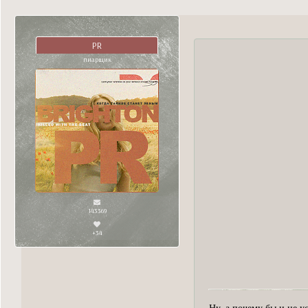
PR
пиарщик
143369
+34