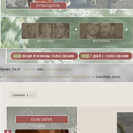
ПУТЕВОДИТЕЛЬ
BEST PLAYERS
BEST EPISODE
ЛЮДИ ЛУИЗИАНЫ: ГОЛОСОВАНИЕ
7 ДНЕЙ С: ГОЛОСОВАНИЕ
02.08
02.08
Привет, Гость!
Войдите
или
зарегистрируйтесь
.
»
Brighton. Когда тайное станет явным
»
Партнерство
»
Sunshine cross
страница:
1
2
»
DEAN GRIFFIT
ацтек