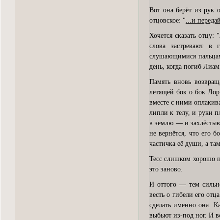
Вот она берёт из рук
отцовское: "
...и перед
Хочется сказать отцу: "
слова застревают в 
слушающимися пальцам
день, когда погиб Лиам
Память вновь возвращ
летящей бок о бок Лор
вместе с ними оплакив
липли к телу, и руки п
в землю — и захлёстыва
не вернётся, что его б
частичка её души, а та
Тесс слишком хорошо п
это заново.
И оттого — тем сильн
весть о гибели его от
сделать именно она. Ка
выбьют из-под ног. И 