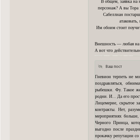
В общем, заявка на
персонаж? А вы Тора 
Сабеллиан постарш
атаковать,
Им обоим стоит поучит
Внешность — любая на 
А вот что действительн
Ваш пост
Гневион терпеть не м
поздравляться, обним
рыбешки. Фу. Такое ж
родни. И... Да его прос
Лицемерие, скрытое з
контракты. Нет, разу
мероприятиях больше,
Черного Принца, кото
выгодно после празд
прокачку репутации со