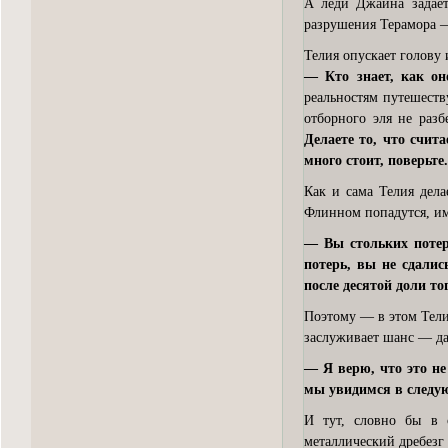
А леди Джайна задаёт
разрушения Терамора —
Телия опускает голову
— Кто знает, как он
реальностям путешеств
отборного эля не разб
Делаете то, что счит
много стоит, поверьте.
Как и сама Телия делае
Флинном попадутся, им 
— Вы стольких потер
потерь, вы не сдали
после десятой доли то
Поэтому — в этом Тели
заслуживает шанс — да
— Я верю, что это не
мы увидимся в следую
И тут, словно бы в 
металлический дребезг 