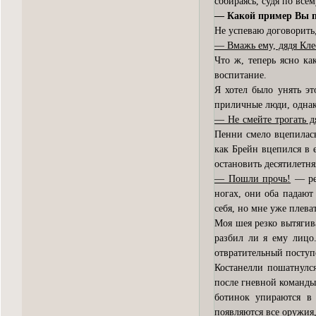
собираясь, судя по всем
— Какой пример Вы по
Не успеваю договорить
— Вмажь ему, дядя Кле
Что ж, теперь ясно ка
воспитание.
Я хотел было унять эт
приличные люди, однак
— Не смейте трогать д
Пенни смело вцепилась
как Брейн вцепился в е
остановить десятилетн
— Пошли прочь!
— рез
ногах, они оба падают 
себя, но мне уже плева
Моя шея резко вытягива
разбил ли я ему лицо.
отвратительный поступ
Костанелли пошатнулс
после гневной команды
ботинок упираются в
появляются все оружия