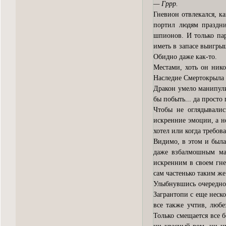
— Гррр.
Гневион отвлекался, ка
портил людям праздни
шпионов. И только пар
иметь в запасе выигры
Обидно даже как-то.
Местами, хоть он ник
Наследие Смертокрыла 
Дракон умело манипули
бы побыть... да просто
Чтобы не оглядывалис
искренние эмоции, а н
хотел или когда требов
Видимо, в этом и была
даже взбалмошным мал
искренним в своем гне
сам частенько таким же
Улыбнувшись очередной
Загрантопи с еще неско
все также учтив, люб
Только смещается все 