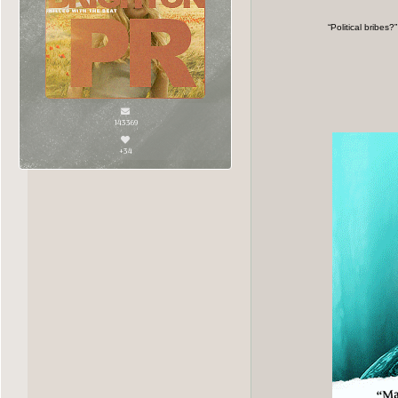
“Political bribes
143369
+34