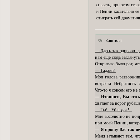
спасать, при этом ста
и Пенни касательно ее
отыграть сей драматич
Ваш пост
— Здесь так здорово, д
нам еще сюда заглянут
Открываю было рот, что
— Гаджет!
Моя голова разворачи
возраста. Небритость,
Что-то я совсем его не
— Извините, Вы это 
хватает за ворот рубаш
— Ты!.. Ублюдок!..
Мне абсолютно не понр
при моей Пенни, котора
— Я прошу Вас так н
Меня затыкают тем, чт