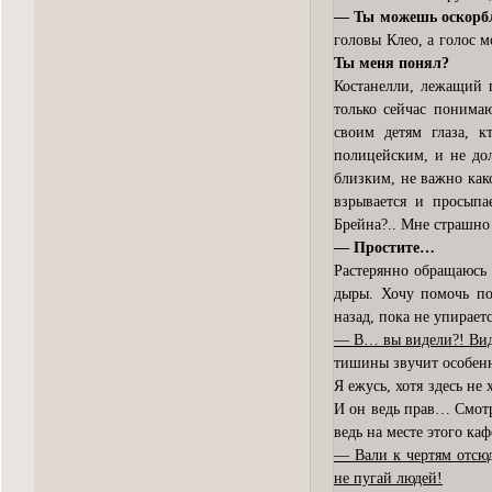
— Ты можешь оскорбл
головы Клео, а голос 
Ты меня понял?
Костанелли, лежащий 
только сейчас понимаю
своим детям глаза, 
полицейским, и не до
близким, не важно как
взрывается и просыпа
Брейна?.. Мне страшно 
— Простите…
Растерянно обращаюсь 
дыры. Хочу помочь под
назад, пока не упирает
— В… вы видели?! Вид
тишины звучит особен
Я ежусь, хотя здесь не
И он ведь прав… Смотрю
ведь на месте этого ка
— Вали к чертям отсюд
не пугай людей!