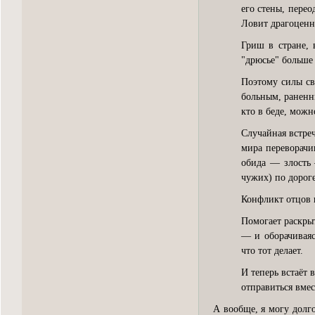
его стены, перео
Ловит драгоценн
Гриш в стране, 
"дрюсье" больше 
Поэтому силы св
больным, раненны
кто в беде, мож
Случайная встре
мира переворачив
обида — злость
чужих) по дороге
Конфликт отцов 
Помогает раскры
— и оборачиваяс
что тот делает.
И теперь встаёт
отправиться вме
А вообще, я могу долго