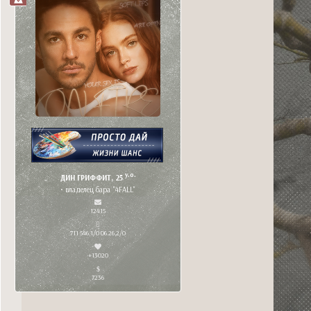
y.o.
ДИН ГРИФФИТ, 25
• владелец бара "4FALL"
12415
711 546,1/0 06.26,2/0
+13020
7236