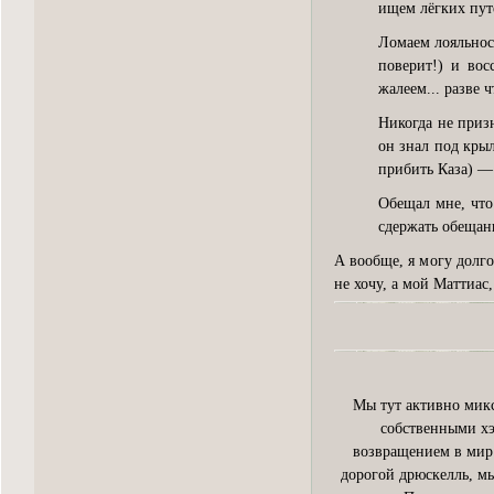
ищем лёгких пут
Ломаем лояльнос
поверит!) и вос
жалеем... разве 
Никогда не призн
он знал под крыл
прибить Каза) —
Обещал мне, что
сдержать обещан
А вообще, я могу долг
не хочу, а мой Маттиа
Мы тут активно мик
собственными хэ
возвращением в мир 
дорогой дрюскелль, мы