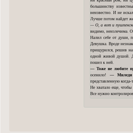
ни красный ром, ни ц
большинству известны
неизвестно. И не иска
Лучше потом найдет же
— О, а вот и пушпенск
видимо, неизлечима. О
Налил себе от души, п
Девушка. Вроде незнак
прищурился, решив на 
одной живой душой. Д
пошел к ней.
— Тоже не любите п
осенило!
— Миледи 
представленную когда-
Не хватало еще, чтобы
Все нужно контролиров