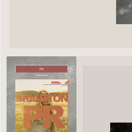
PR
пиарщик