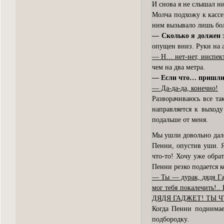
И снова я не слышал ни
Молча подхожу к кассе
ним вызывало лишь бо
— Сколько я должен з
опущен вниз. Руки на 
— Н… нет-нет, инспект
чем на два метра.
— Если что… пришлит
— Да-да-да, конечно!
Разворачиваюсь все та
направляется к выход
подальше от меня.
Мы ушли довольно дале
Пенни, опустив уши. Я
что-то! Хочу уже обра
Пенни резко подается к
— Ты — дурак, дядя Г
мог тебя покалечить!..
ДЯДЯ ГАДЖЕТ! ТЫ Ч
Когда Пенни поднимае
подбородку.