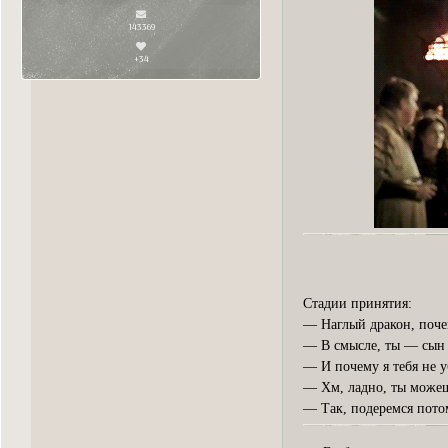
143369
+34
Стадии принятия:
— Наглый дракон, поче
— В смысле, ты — сын
— И почему я тебя не 
— Хм, ладно, ты можешь
— Так, подеремся пото