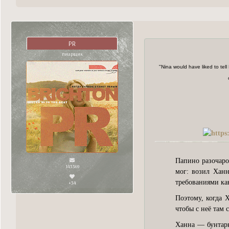
PR
пиарщик
"Nina would have liked to tell 
Папино разочаро
143369
мог: возил Хан
требованиями как
+34
Поэтому, когда 
чтобы с неё там 
Ханна — бунтарк