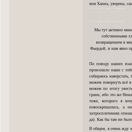
моя Ханна, уверена, с
Мы тут активно мик
собственными хэ
возвращением в мир
Фьердой, и нам явно пр
По поводу наших взаи
произошло наше с тобо
собираюсь наверстать,
можем повернуть всё в
можем по итогу увести
грани, ибо это же Нина
тоже, которого я хо
повоскрешались, а 
хитросплетениях отнош
да). Как бы там ни был
В общем, я очень жду 