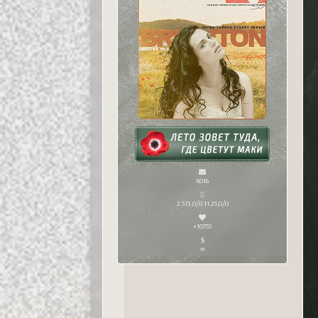
4016
2 513,0/0 11.25,0/0
+10755
∞