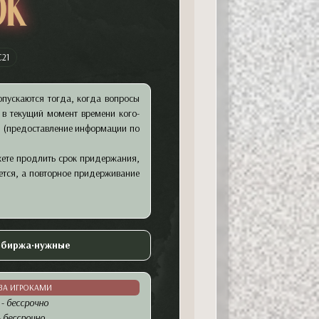
ok
C21
опускаются тогда, когда вопросы
я в текущий момент времени кого-
 (предоставление информации по
жете продлить срок придержания,
ается, а повторное придерживание
•
биржа
•
нужные
ЗА ИГРОКАМИ
-
бессрочно
-
бессрочно