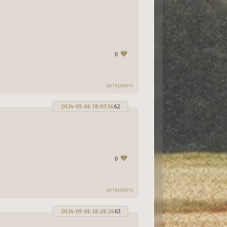
n
-
бессрочно
ессрочно
nter
-
бессрочно
n
-
бессрочно
бессрочно
0
n
- до
31.08.26
бессрочно
цитировать
2024-05-06 18:03:56
62
0
цитировать
2024-05-06 18:28:26
63