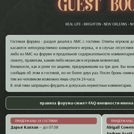
Guest Bo
REAL-LIFE • BRIGHTON • NEW ORLEANS • N
Гостевая форума - раздел диалога АМС с гостями. Ответы игроков д
касаются непосредственно конкретного игрока, и в случае отсутстви
либо из АМС на форуме и предельной содержательности комментария
сюжету, правилам, каким-либо нюансам и игровым моментам).
Внешности, как и роли по акциям, придерживаем на три дня. Вы мо
сообщив об этом в гостевой, но не более двух раз. После бронь сним
тем же человеком возможно лишь спустя 24 часа.
В этой теме запрещено флудить и допускать неуместные комментарии.
правила форума
•
сюжет
•
FAQ
•
внешности
•
имена
ПРИДЕРЖАНЫ ЗА ГОСТЯМИ
ПРИДЕРЖАНЫ 
Дарья Каплан
— до
07.08
Abigail Cowen
Andrew Scott