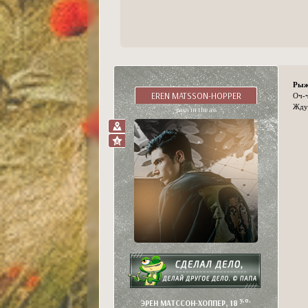
Рыж
EREN MATSSON-HOPPER
Оч-
Жду 
pain in the ass
y.o.
ЭРЕН МАТССОН-ХОППЕР, 18