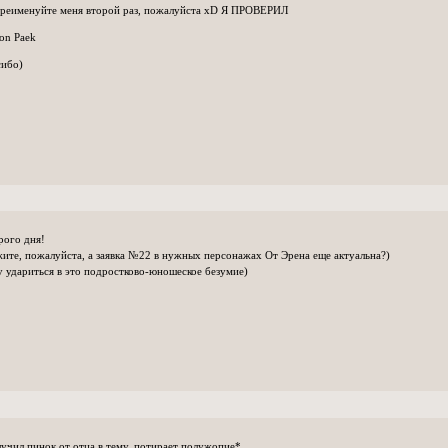
Phoebe Tonki
ереименуйте меня второй раз, пожалуйста хD Я ПРОВЕРИЛ
Ross Lynch
-
б
on Paek
Sabrina Carpe
сибо)
Seo Kang Joo
Steven Yeun
-
Stephen Kaly
Xavier Dolan
-
рого дня!
ите, пожалуйста, а заявка №22 в нужных персонажах От Эрена еще актуальна?)
 удариться в это подростково-юношеское безумие)
учил пинок от отца в тему, потирает полужопие*