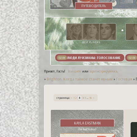
ПУТЕВОДИТЕЛЬ
BEST PLAYERS
ЛЮДИ ЛУИЗИАНЫ: ГОЛОСОВАНИЕ
02.08
02.08
Привет, Гость!
Войдите
или
зарегистрируйтесь
.
»
Brighton. Когда тайное станет явным
»
Гостевая
»
страница:
«
1
2
3
4
5
…
16
»
KAYLA EASTMAN
the bad is dead