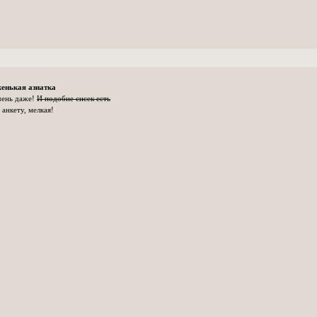
енькая азиатка
чень даже!
И подобие сисек есть
анкету, мелкая!