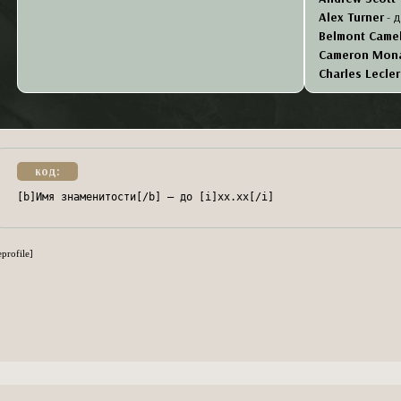
Alex Turner
- 
Belmont Camel
Cameron Mon
Charles Lecler
Charlize Ther
Deva Cassel
- 
Ella Purnell
-
б
Emma Myers
-
Gavin Casale
код:
Gracie Abram
[b]Имя знаменитости[/b] — до [i]хх.хх[/i]
Hilarie Burton
Joe Keery
-
бе
Keanu Reeves
eprofile]
Kim Taehyung
Manu Rios
-
бе
Michel Huism
Noah Centine
Lauren Cohan
Odessa A'zion
Park Ji-hoon
-
Patrick Wilson