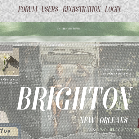
активные темы
AMS:
DAVID
,
HENRY
,
MARCUS