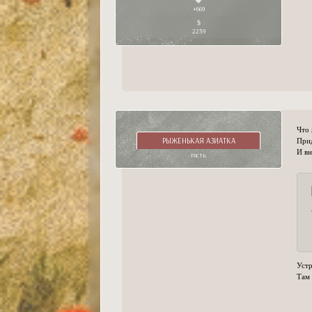
+669
2239
Что 
РЫЖЕНЬКАЯ АЗИАТКА
Прид
И вн
гость
Устр
Там 