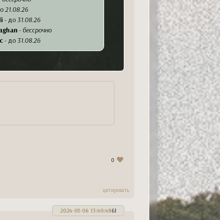
до
21.08.26
i
- до
31.08.26
aghan
-
бессрочно
c
- до
31.08.26
on
- до
30.09.26
до
бессрочно
ессрочно
бессрочно
gno
-
бессрочно
s
-
бессрочно
-
бессрочно
ссрочно
- до
30.09.26
-
бессрочно
ссрочно
0
an
-
бессрочно
o
-
бессрочно
- до
31.08
цитировать
-
бессрочно
бессрочно
2024-05-06 13:40:48
61
-
бессрочно