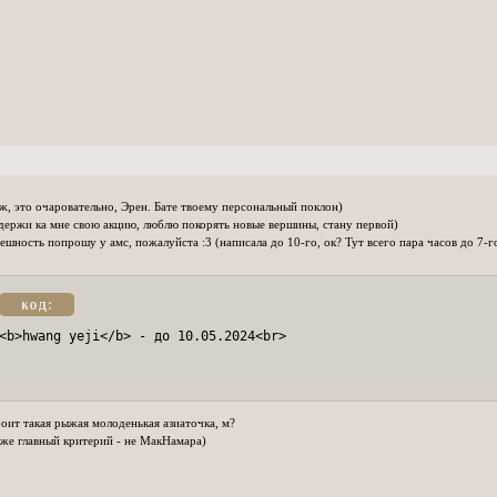
ж, это очаровательно, Эрен. Бате твоему персональный поклон)
ержи ка мне свою акцию, люблю покорять новые вершины, стану первой)
ешность попрошу у амс, пожалуйста :3 (написала до 10-го, ок? Тут всего пара часов до 7-г
код:
<b>hwang yeji</b> - до 10.05.2024<br>
оит такая рыжая молоденькая азиаточка, м?
же главный критерий - не МакНамара)