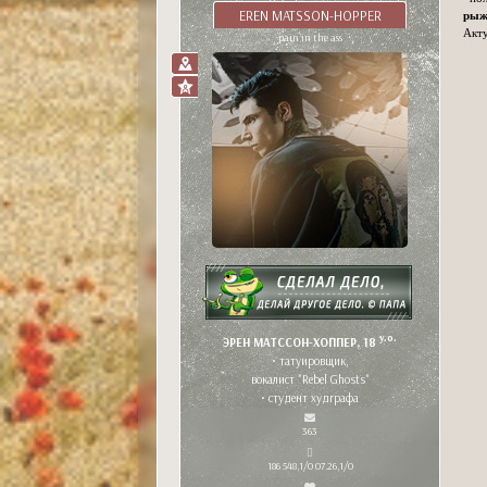
EREN MATSSON-HOPPER
рыж
Акту
pain in the ass
y.o.
ЭРЕН МАТССОН-ХОППЕР, 18
• татуировщик,
вокалист "Rebel Ghosts"
• студент худграфа
363
186 548,1/0 07.26,1/0