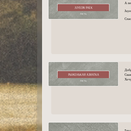
А п
JUYEON PAEK
Juye
гость
Спа
Доб
РЫЖЕНЬКАЯ АЗИАТКА
Скаж
Хочу
гость
*пол