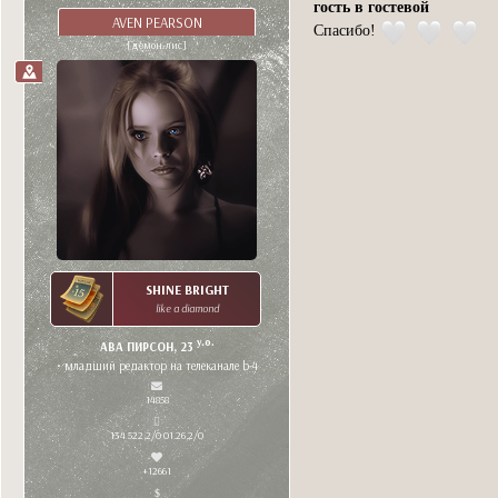
гость в гостевой
AVEN PEARSON
Спасибо!
[демон-лис]
SHINE BRIGHT
like a diamond
y.o.
АВА ПИРСОН, 23
• младший редактор на телеканале b-4
14858
134 522,2/0 01.26,2/0
+12661