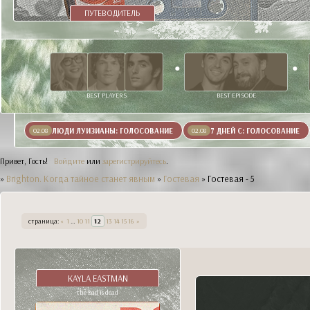
ПУТЕВОДИТЕЛЬ
BEST PLAYERS
BEST EPISODE
ЛЮДИ ЛУИЗИАНЫ: ГОЛОСОВАНИЕ
7 ДНЕЙ С: ГОЛОСОВАНИЕ
02.08
02.08
Привет, Гость!
Войдите
или
зарегистрируйтесь
.
»
Brighton. Когда тайное станет явным
»
Гостевая
»
Гостевая - 5
страница:
«
1
…
10
11
12
13
14
15
16
»
KAYLA EASTMAN
the bad is dead