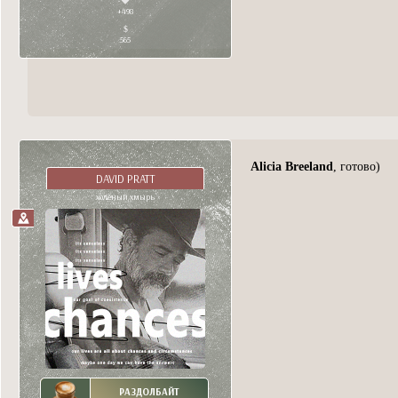
+498
565
Alicia Breeland
, готово)
DAVID PRATT
холёный хмырь
РАЗДОЛБАЙТ