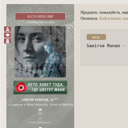
Продлите, пожалуйста, ещё
ALICIA BREELAND
Оплатила:
Кайлушина ла
поцелованная солнцем
код:
Saoirse Ronan - 
y.o.
АЛИСИЯ БРИЛАНД, 24
• студентка в Tulane University: School of Medicine
381
4 541,1/0 05.26,1/0