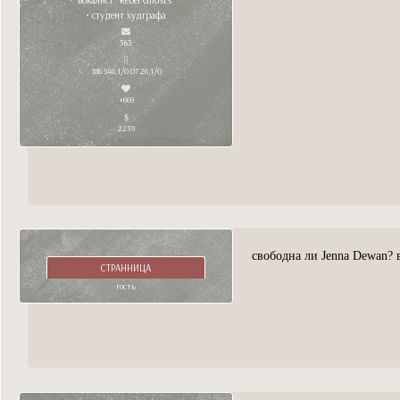
• студент худграфа
363
186 548,1/0 07.26,1/0
+669
2239
свободна ли Jenna Dewan? 
СТРАННИЦА
гость