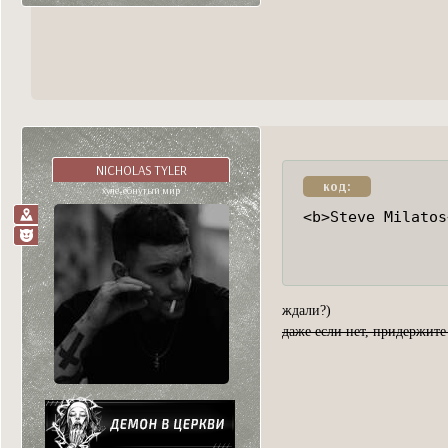
NICHOLAS TYLER
код:
хуле, ёбнутый мир
<b>Steve Milatos
ждали?)
даже если нет, придержите