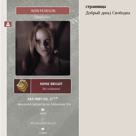
странница
AVEN PEARSON
Добрый день) Свободна
[демон-лис]
SHINE BRIGHT
like a diamond
y.o.
АВА ПИРСОН, 23
• младший редактор на телеканале b-4
14858
134 522,2/0 01.26,2/0
+12661