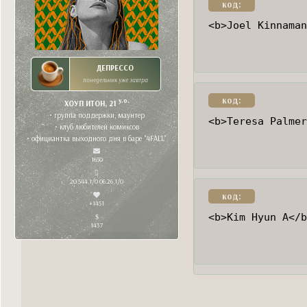
код:
<b>Joel Kinnaman
ДЕПРЕССО
понедельник уже завтра
код:
y.o.
ХОУП ИТОН, 21
• группа поддержки, маунтер
<b>Teresa Palmer
• клуб любителей комиксов
• официантка выходного дня в баре "4FALL"
1650
20 544,1/0 06.26,1/0
код:
+1451
<b>Kim Hyun A</b
1437