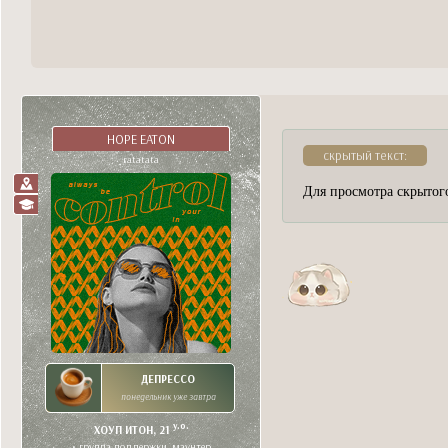
HOPE EATON
скрытый текст:
ratatata
Для просмотра скрытого
ДЕПРЕССО
понедельник уже завтра
y.o.
ХОУП ИТОН, 21
• группа поддержки, маунтер