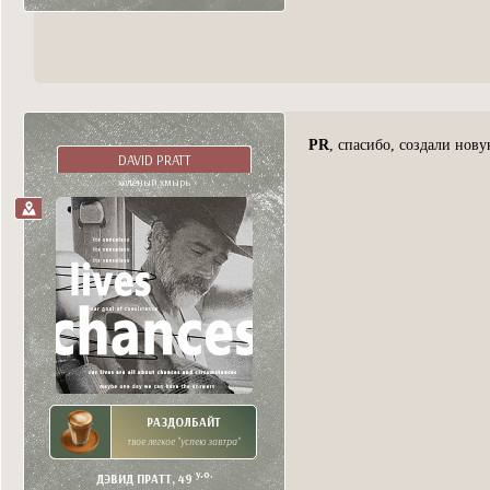
PR
, спасибо, создали нову
DAVID PRATT
холёный хмырь
РАЗДОЛБАЙТ
твое легкое "успею завтра"
y.o.
ДЭВИД ПРАТТ, 49