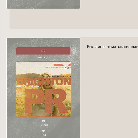
0
Рекламная тема закончилас
PR
пиарщик
143369
+34