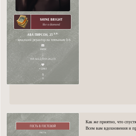
SHINE BRIGHT
like a diamond
y.o.
АВА ПИРСОН, 23
• младший редактор на телеканале b-4
14858
134 522,2/0 01.26,2/0
+12661
0
Как же приятно, что спуст
ГОСТЬ В ГОСТЕВОЙ
Всем вам вдохновения и п
гость