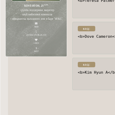
<b>Teresa Palmer
y.o.
ХОУП ИТОН, 21
• группа поддержки, маунтер
• клуб любителей комиксов
• официантка выходного дня в баре "4FALL"
1650
код:
20 544,1/0 06.26,1/0
<b>Dove Cameron<
+1451
1437
код:
<b>Kim Hyun A</b