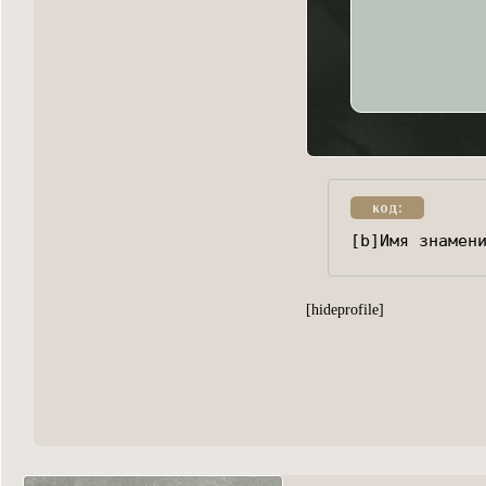
код:
[b]Имя знамен
[hideprofile]