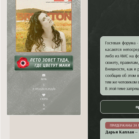
Гостевая форума -
касаются непосред
либо из АМС на ф
сюжету, правилам
Внешности, как и
сообщив об этом в
4016
тем же человеком 
В этой теме запре
2 513,0/0 11.25,0/0
+10755
п
∞
ПРИДЕРЖАНЫ ЗА
Дарья Каплан
—