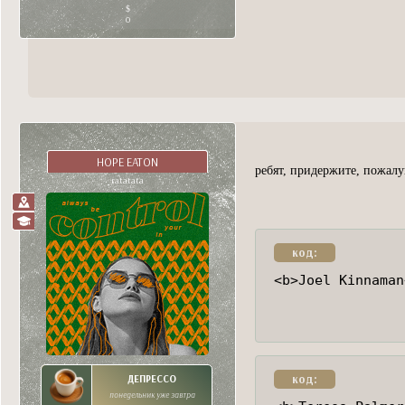
0
HOPE EATON
ребят, придержите, пожал
ratatata
код:
<b>Joel Kinnaman
код:
ДЕПРЕССО
понедельник уже завтра