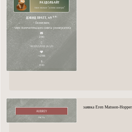
РАЗДОЛБАЙТ
твое легкое "успею завтра"
y.o.
ДЭВИД ПРАТТ, 49
• бизнесмен;
• член попечительского совета университета
2590
49 529,1/0 02.26,1/0
+2388
1310
заявка Eren Matsson-Hopper
AUBREY
гость