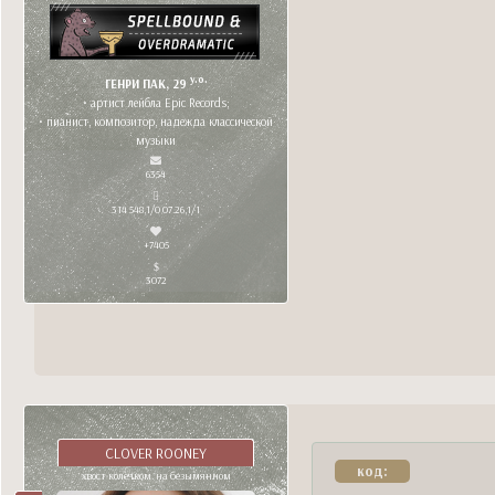
y.o.
ГЕНРИ ПАК, 29
• артист лейбла Epic Records;
• пианист, композитор, надежда классической
музыки
6354
314 548,1/0 07.26,1/1
+7405
3072
CLOVER ROONEY
код:
хвост колечком. на безымянном