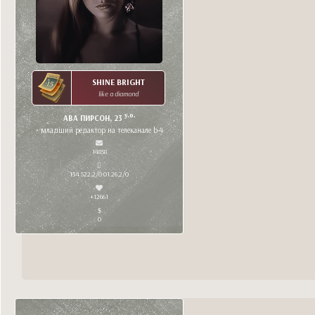
SHINE BRIGHT
like a diamond
y.o.
АВА ПИРСОН, 23
• младший редактор на телеканале b-4
14858
134 522,2/0 01.26,2/0
+12661
0