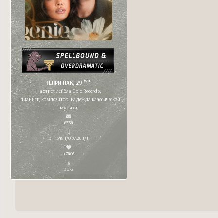
y.o.
ГЕНРИ ПАК, 29
• артист лейбла Epic Records;
• пианист, композитор, надежда классической
музыки
6354
314 548,1/0 07.26,1/1
+7405
3072