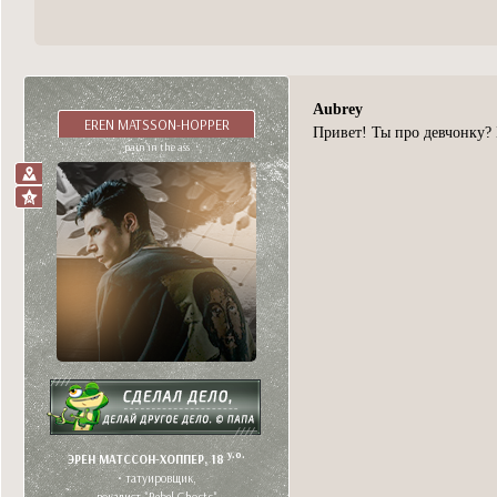
Aubrey
EREN MATSSON-HOPPER
Привет! Ты про девчонку?
pain in the ass
y.o.
ЭРЕН МАТССОН-ХОППЕР, 18
• татуировщик,
вокалист "Rebel Ghosts"