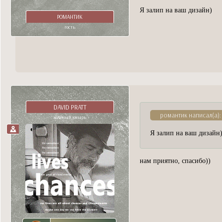
Я залип на ваш дизайн)
РОМАНТИК
гость
DAVID PRATT
романтик написал(а):
холёный хмырь
Я залип на ваш дизайн
нам приятно, спасибо))