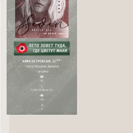
y.o.
КИРА ОСТРОВСКИ, 22
• театр Махалии Джексон;
• актриса
42
4 545,1/0 06.26,1/0
+61
0