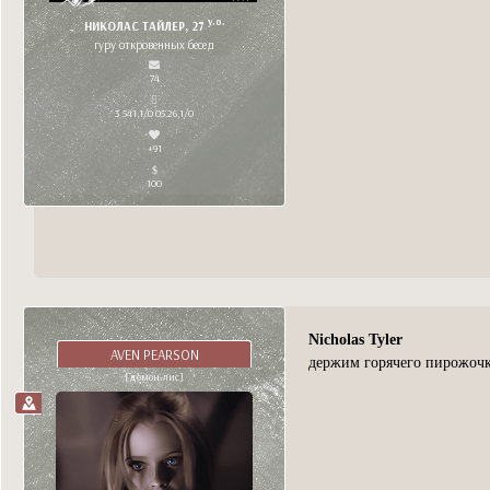
y.o.
НИКОЛАС ТАЙЛЕР, 27
гуру откровенных бесед
74
3 541,1/0 05.26,1/0
+91
100
Nicholas Tyler
AVEN PEARSON
держим горячего пирожочк
[демон-лис]