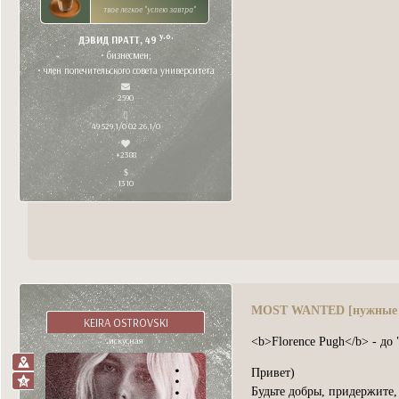
твое легкое "успею завтра"
y.o.
ДЭВИД ПРАТТ, 49
• бизнесмен;
• член попечительского совета университета
2590
49 529,1/0 02.26,1/0
+2388
1310
MOST WANTED [нужные 
KEIRA OSTROVSKI
искусна́я
<b>Florence Pugh</b> - до
Привет)
Будьте добры, придержите,