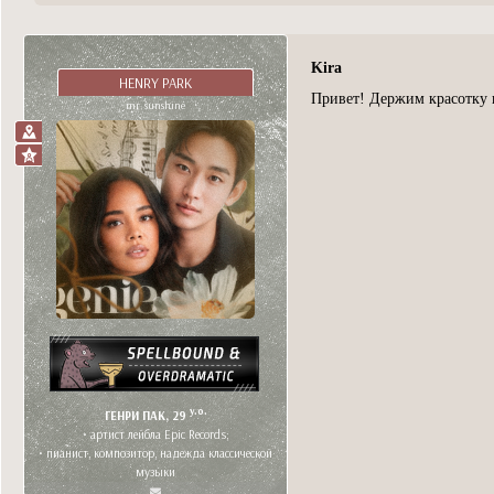
Kira
HENRY PARK
Привет! Держим красотку 
mr. sunshine
y.o.
ГЕНРИ ПАК, 29
• артист лейбла Epic Records;
• пианист, композитор, надежда классической
музыки