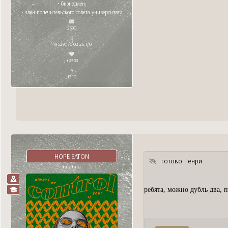
• бизнесмен;
• член попечительского совета университета
2590
49 529,1/0 02.26,1/0
+2388
1310
HOPE EATON
готово. Генри
ratatata
ребята, можно дубль два,