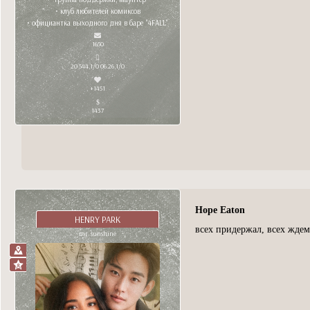
• клуб любителей комиксов
• официантка выходного дня в баре "4FALL"
1650
20 544,1/0 06.26,1/0
+1451
1437
Hope Eaton
HENRY PARK
всех придержал, всех жд
mr. sunshine