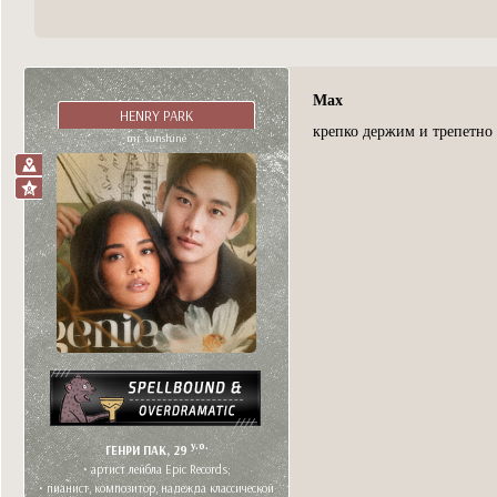
Max
HENRY PARK
крепко держим и трепетн
mr. sunshine
y.o.
ГЕНРИ ПАК, 29
• артист лейбла Epic Records;
• пианист, композитор, надежда классической