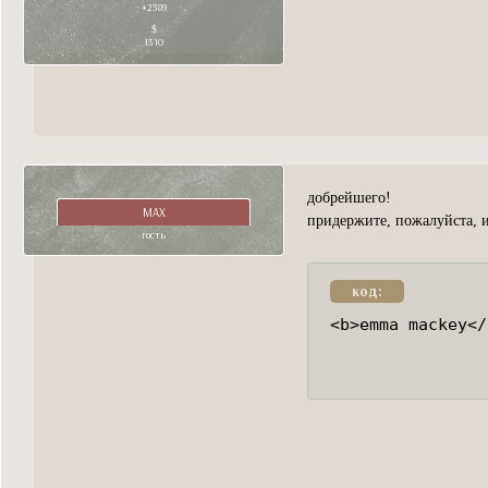
+2389
1310
добрейшего!
MAX
придержите, пожалуйста, и
гость
код:
<b>emma mackey</