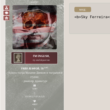
макбет
код:
<b>Sky Ferreira<
I'M ENGLISH,
try and deport me
y.o.
УИЛЛ ЛЕФРОЙ, 38
• Худрук театра Махалии Джексон и театральной
студии;
• режиссер, драматург
12561
175 549,2/1 07.26,3/0
+8807