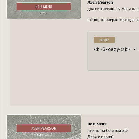
Aven Pearson
НЕ В МЕНЯ
для статистики: у меня не 
гость
штош, придержите тогда во
код:
<b>G-eazy</b> - 
не в меня
AVEN PEARSON
что-то на богатом xD
[демон-лис]
Держу парня)