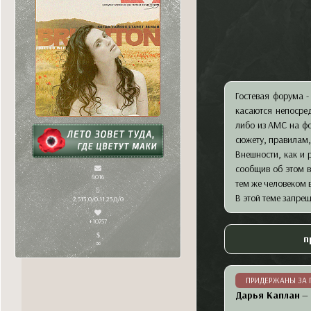
Гостевая форума -
касаются непосред
либо из АМС на ф
сюжету, правилам
Внешности, как и
сообщив об этом в
4016
тем же человеком 
В этой теме запре
2 513,0/0 11.25,0/0
+10757
п
∞
ПРИДЕРЖАНЫ ЗА
Дарья Каплан
—