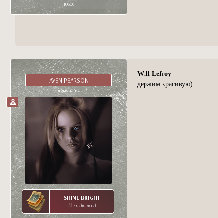
10500
Will Lefroy
AVEN PEARSON
держим красивую)
[демон-лис]
SHINE BRIGHT
like a diamond