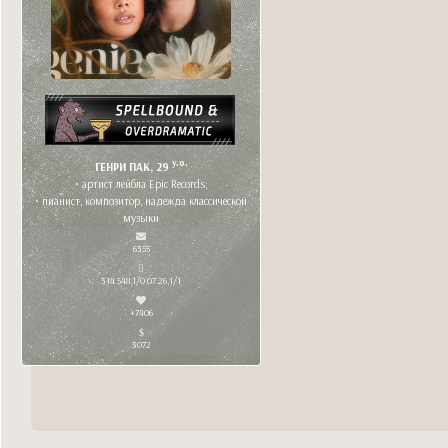
y.o.
ГЕНРИ ПАК, 29
• артист лейбла Epic Records;
• пианист, композитор, надежда классической
музыки
6355
314 548,1/0 07.26,1/1
+7406
3072