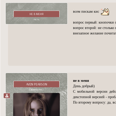
всем пискам кис
НЕ В МЕНЯ
гость
вопрос первый: кнопочки 
вопрос второй: не столько 
внезапное желание почитать
не в меня
AVEN PEARSON
День добрый)
[демон-лис]
С мобильной версии дейс
декстопной версией - проб
По второму вопросу: да, 