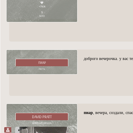
+7406
3072
доброго вечерочка. у вас т
ПИАР
гость
пиар
, вечера, создали, спа
DAVID PRATT
холёный хмырь