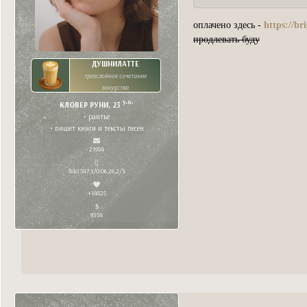
оплачено здесь -
https://b
продлевать буду
ДУШНИЛАТТЕ
трехслойное сочетание
занудства
y.o.
КЛОВЕР РУНИ, 23
• рантье
• пишет книги и тексты песен
21954
440 547,1/0 06.26,2/3
+14825
9354