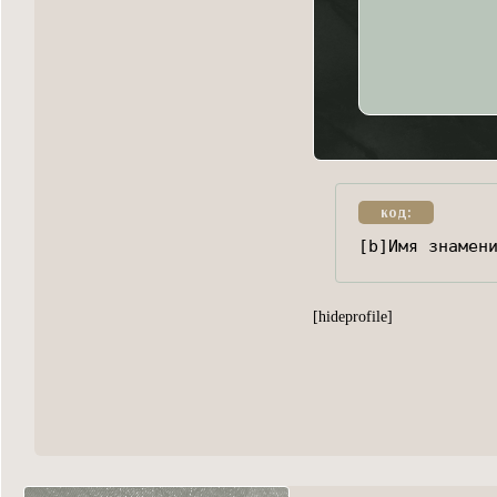
код:
[b]Имя знамен
[hideprofile]