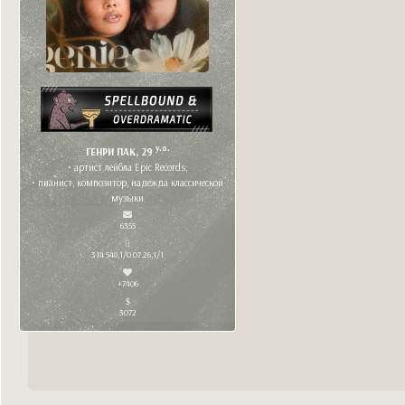
y.o.
ГЕНРИ ПАК, 29
• артист лейбла Epic Records;
• пианист, композитор, надежда классической
музыки
6355
314 548,1/0 07.26,1/1
+7406
3072