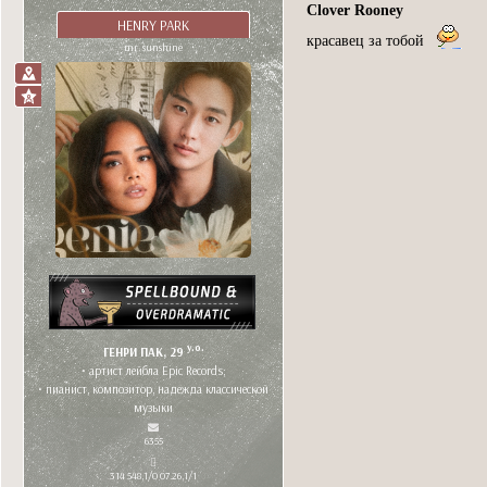
Clover Rooney
HENRY PARK
красавец за тобой
mr. sunshine
y.o.
ГЕНРИ ПАК, 29
• артист лейбла Epic Records;
• пианист, композитор, надежда классической
музыки
6355
314 548,1/0 07.26,1/1