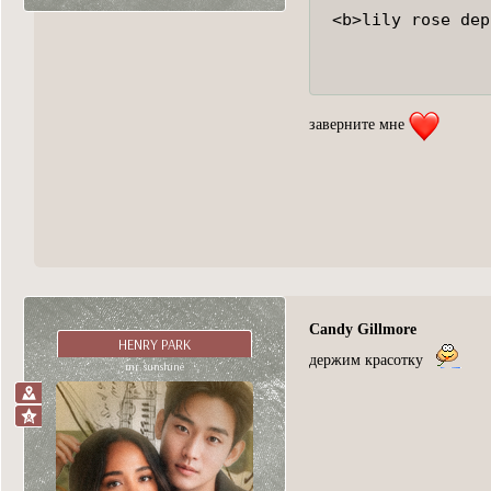
<b>lily rose dep
заверните мне
Candy Gillmore
HENRY PARK
держим красотку
mr. sunshine