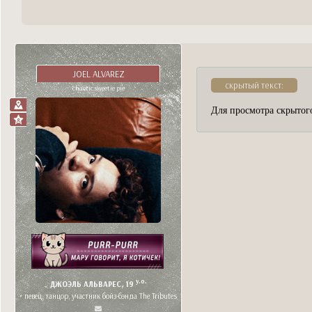
JOEL ALVAREZ
скрытый текст:
chaotic sweetie pie
Для просмотра скрытого
y.o.
ДЖОЭЛЬ АЛЬВАРЕС, 19
• певец, танцор, участник бойз-бэнда The Tributes