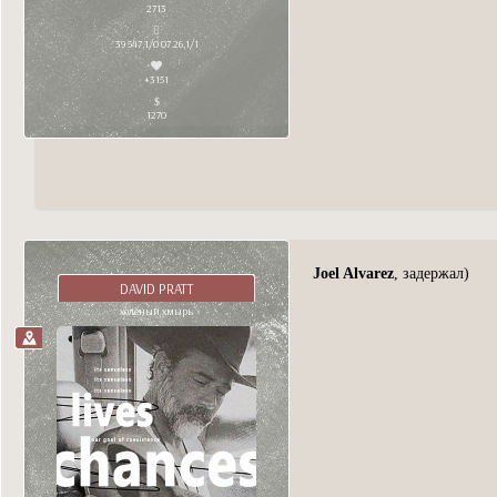
2713
39 547,1/0 07.26,1/1
+3151
1270
Joel Alvarez
, задержал)
DAVID PRATT
холёный хмырь