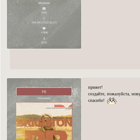
музыки
6355
314 548,1/0 07.26,1/1
+7406
3072
привет!
PR
создайте, пожалуйста, нов
пиарщик
спасибо!