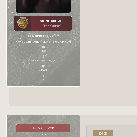
SHINE BRIGHT
like a diamond
y.o.
АВА ПИРСОН, 23
• младший редактор на телеканале b-4
14858
134 522,2/0 01.26,2/0
+12661
0
CANDY GILLMORE
код:
гость