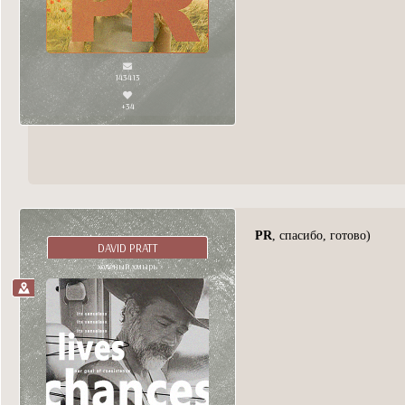
143413
+34
PR
, спасибо, готово)
DAVID PRATT
холёный хмырь