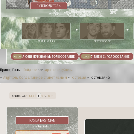
ПУТЕВОДИТЕЛЬ
BEST PLAYERS
BEST EPISODE
ЛЮДИ ЛУИЗИАНЫ: ГОЛОСОВАНИЕ
7 ДНЕЙ С: ГОЛОСОВАНИЕ
02.08
02.08
Привет, Гость!
Войдите
или
зарегистрируйтесь
.
»
Brighton. Когда тайное станет явным
»
Гостевая
»
Гостевая - 5
страница:
«
1
2
3
4
5
6
7
…
16
»
KAYLA EASTMAN
the bad is dead