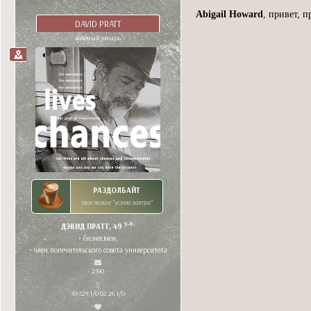
Abigail Howard
, привет, 
DAVID PRATT
холёный хмырь
РАЗДОЛБАЙТ
твое легкое "успею завтра"
y.o.
ДЭВИД ПРАТТ, 49
• бизнесмен;
• член попечительского совета университета
2590
49 529,1/0 02.26,1/0