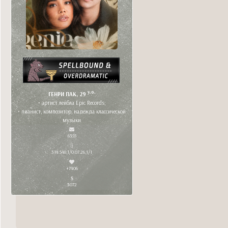
y.o.
ГЕНРИ ПАК, 29
• артист лейбла Epic Records;
• пианист, композитор, надежда классической
музыки
6355
314 548,1/0 07.26,1/1
+7406
3072