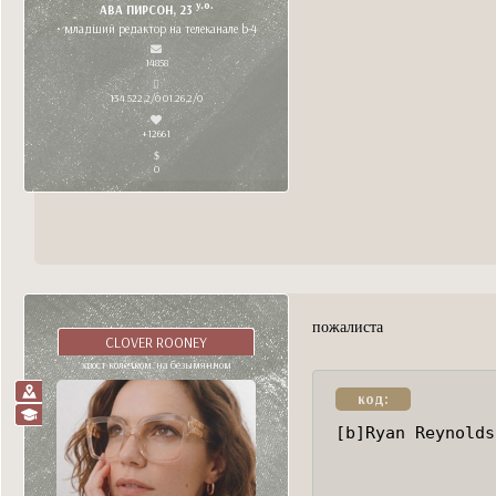
y.o.
АВА ПИРСОН, 23
• младший редактор на телеканале b-4
14858
134 522,2/0 01.26,2/0
+12661
0
пожалиста
CLOVER ROONEY
хвост колечком. на безымянном
код:
[b]Ryan Reynolds