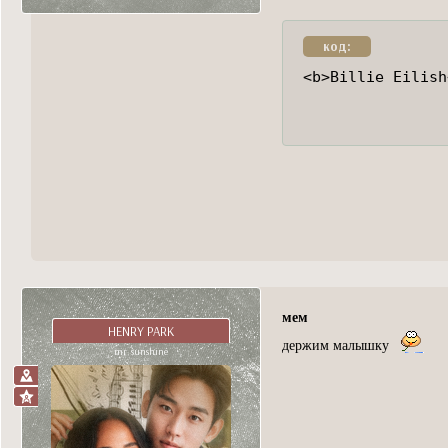
код:
<b>Billie Eilish
мем
HENRY PARK
держим малышку
mr. sunshine