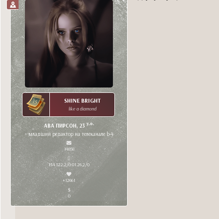
SHINE BRIGHT
like a diamond
y.o.
АВА ПИРСОН, 23
• младший редактор на телеканале b-4
14858
134 522,2/0 01.26,2/0
+12661
0