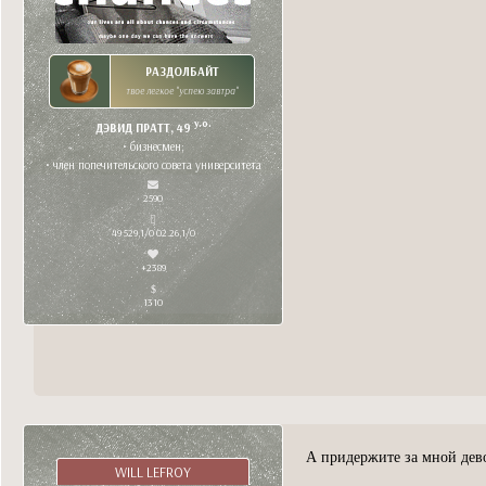
РАЗДОЛБАЙТ
твое легкое "успею завтра"
y.o.
ДЭВИД ПРАТТ, 49
• бизнесмен;
• член попечительского совета университета
2590
49 529,1/0 02.26,1/0
+2389
1310
А придержите за мной дево
WILL LEFROY