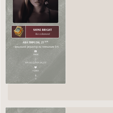
SHINE BRIGHT
like a diamond
y.o.
АВА ПИРСОН, 23
• младший редактор на телеканале b-4
14858
134 522,2/0 01.26,2/0
+12661
0