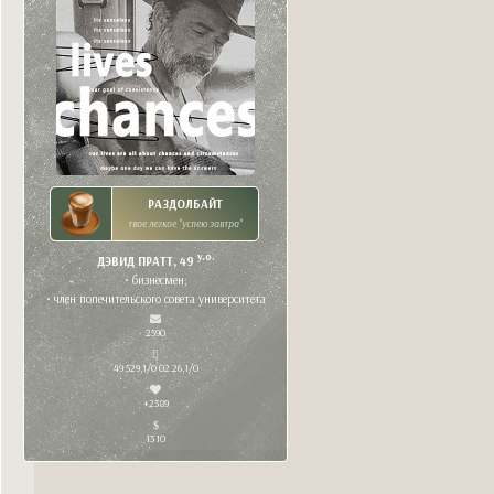
РАЗДОЛБАЙТ
твое легкое "успею завтра"
y.o.
ДЭВИД ПРАТТ, 49
• бизнесмен;
• член попечительского совета университета
2590
49 529,1/0 02.26,1/0
+2389
1310