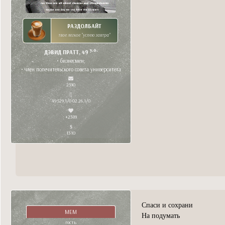
РАЗДОЛБАЙТ
твое легкое "успею завтра"
y.o.
ДЭВИД ПРАТТ, 49
• бизнесмен;
• член попечительского совета университета
2590
49 529,1/0 02.26,1/0
+2389
1310
Спаси и сохрани
МЕМ
На подумать
гость